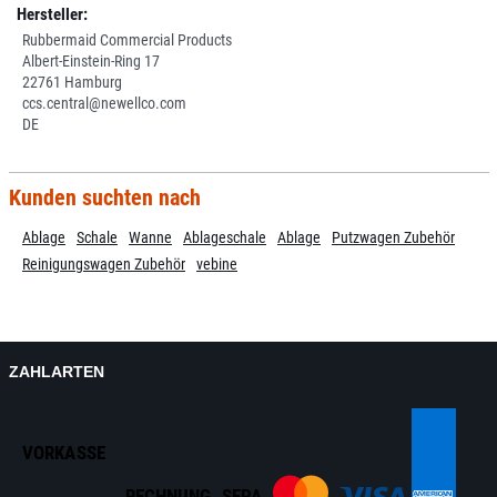
Hersteller:
Rubbermaid Commercial Products
Albert-Einstein-Ring 17
22761 Hamburg
ccs.central@newellco.com
DE
Kunden suchten nach
Ablage
Schale
Wanne
Ablageschale
Ablage
Putzwagen Zubehör
Reinigungswagen Zubehör
vebine
ZAHLARTEN
VORKASSE
RECHNUNG
SEPA