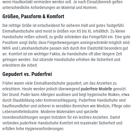
wenn Hautkontakt vermieden werden soll. Je nach Einsatzbereich gelten
unterschiedliche Anforderungen an Material und Normen.
Größen, Passform & Komfort
Die richtige Größe ist entscheidend für sicheren Halt und gutes Tastgefühl.
Einmalhandschuhe sind meist in Größen von XS bis XL erhältlich. Zu kleine
Handschuhe reißen schnell, zu große schränken das Feingefühl ein. Eine gute
Passform sorgt dafür, dass Fingerbewegungen uneingeschränkt möglich sind.
Nitril- und Latexhandschuhe passen sich durch ihre Elastizität besonders gut
an. Komfort ist ein wichtiger Faktor, da Handschuhe oft über längere Zeit
getragen werden. Gut sitzende Handschuhe erhöhen die Sicherheit und
erleichtern die Arbeit.
Gepudert vs. Puderfrei
Früher waren viele Einmalhandschuhe gepudert, um das Anziehen zu
erleichtern. Heute werden jedoch überwiegend
puderfreie Modelle
genutzt.
Der Grund: Puder kann Allergien auslösen und birgt hygienische Risiken, etwa
durch Staubbildung oder Keimverschleppung. Puderfreie Handschuhe sind
hautfreundlicher und sicherer in sensiblen Bereichen wie Medizin, Pflege oder
Lebensmittelindustrie. Moderne Materialien und spezielle
Innenbeschichtungen sorgen trotzdem für ein leichtes Anziehen. Damit
verbinden puderfreie Handschuhe Komfort mit maximaler Sicherheit und
erfüllen hohe Hygieneanforderungen.