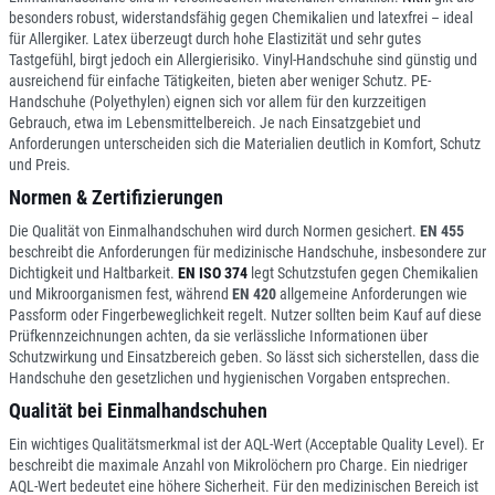
besonders robust, widerstandsfähig gegen Chemikalien und latexfrei – ideal
für Allergiker. Latex überzeugt durch hohe Elastizität und sehr gutes
Tastgefühl, birgt jedoch ein Allergierisiko. Vinyl-Handschuhe sind günstig und
ausreichend für einfache Tätigkeiten, bieten aber weniger Schutz. PE-
Handschuhe (Polyethylen) eignen sich vor allem für den kurzzeitigen
Gebrauch, etwa im Lebensmittelbereich. Je nach Einsatzgebiet und
Anforderungen unterscheiden sich die Materialien deutlich in Komfort, Schutz
und Preis.
Normen & Zertifizierungen
Die Qualität von Einmalhandschuhen wird durch Normen gesichert.
EN 455
beschreibt die Anforderungen für medizinische Handschuhe, insbesondere zur
Dichtigkeit und Haltbarkeit.
EN ISO 374
legt Schutzstufen gegen Chemikalien
und Mikroorganismen fest, während
EN 420
allgemeine Anforderungen wie
Passform oder Fingerbeweglichkeit regelt. Nutzer sollten beim Kauf auf diese
Prüfkennzeichnungen achten, da sie verlässliche Informationen über
Schutzwirkung und Einsatzbereich geben. So lässt sich sicherstellen, dass die
Handschuhe den gesetzlichen und hygienischen Vorgaben entsprechen.
Qualität bei Einmalhandschuhen
Ein wichtiges Qualitätsmerkmal ist der AQL-Wert (Acceptable Quality Level). Er
beschreibt die maximale Anzahl von Mikrolöchern pro Charge. Ein niedriger
AQL-Wert bedeutet eine höhere Sicherheit. Für den medizinischen Bereich ist