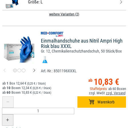
Größe:
L
weitere Varianten (2)
Einmalhandschuhe aus Nitril Ampri High
Risk blau XXXL
Gr. 12, Chemikalienschutzhandschuh, 50 Stück/Box
8501196XXXL
10,83 €
1
12,64 €
(0,25 € / Stück)
10
12,34 €
(0,25 € / Stück)
60
60
10,83 €
(0,22 € / Stück)