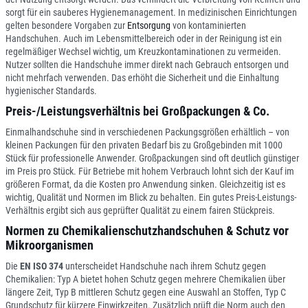
sorgt für ein sauberes Hygienemanagement. In medizinischen Einrichtungen
gelten besondere Vorgaben zur
Entsorgung
von kontaminierten
Handschuhen. Auch im Lebensmittelbereich oder in der Reinigung ist ein
regelmäßiger Wechsel wichtig, um Kreuzkontaminationen zu vermeiden.
Nutzer sollten die Handschuhe immer direkt nach Gebrauch entsorgen und
nicht mehrfach verwenden. Das erhöht die Sicherheit und die Einhaltung
hygienischer Standards.
Preis-/Leistungsverhältnis bei Großpackungen & Co.
Einmalhandschuhe sind in verschiedenen Packungsgrößen erhältlich – von
kleinen Packungen für den privaten Bedarf bis zu Großgebinden mit 1000
Stück für professionelle Anwender. Großpackungen sind oft deutlich günstiger
im Preis pro Stück. Für Betriebe mit hohem Verbrauch lohnt sich der Kauf im
größeren Format, da die Kosten pro Anwendung sinken. Gleichzeitig ist es
wichtig, Qualität und Normen im Blick zu behalten. Ein gutes Preis-Leistungs-
Verhältnis ergibt sich aus geprüfter Qualität zu einem fairen Stückpreis.
Normen zu Chemikalienschutzhandschuhen & Schutz vor
Mikroorganismen
Die
EN ISO 374
unterscheidet Handschuhe nach ihrem Schutz gegen
Chemikalien: Typ A bietet hohen Schutz gegen mehrere Chemikalien über
längere Zeit, Typ B mittleren Schutz gegen eine Auswahl an Stoffen, Typ C
Grundschutz für kürzere Einwirkzeiten. Zusätzlich prüft die Norm auch den