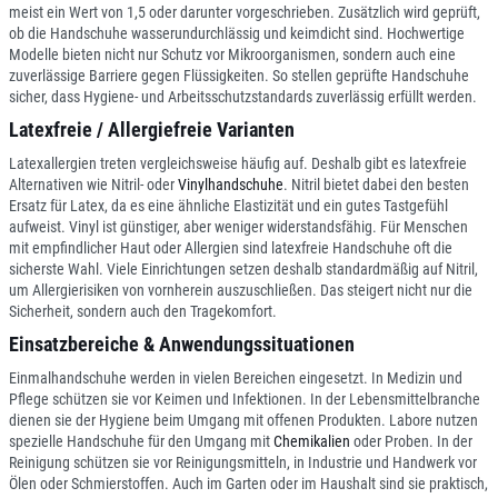
meist ein Wert von 1,5 oder darunter vorgeschrieben. Zusätzlich wird geprüft,
ob die Handschuhe wasserundurchlässig und keimdicht sind. Hochwertige
Modelle bieten nicht nur Schutz vor Mikroorganismen, sondern auch eine
zuverlässige Barriere gegen Flüssigkeiten. So stellen geprüfte Handschuhe
sicher, dass Hygiene- und Arbeitsschutzstandards zuverlässig erfüllt werden.
Latexfreie / Allergiefreie Varianten
Latexallergien treten vergleichsweise häufig auf. Deshalb gibt es latexfreie
Alternativen wie Nitril- oder
Vinylhandschuhe
. Nitril bietet dabei den besten
Ersatz für Latex, da es eine ähnliche Elastizität und ein gutes Tastgefühl
aufweist. Vinyl ist günstiger, aber weniger widerstandsfähig. Für Menschen
mit empfindlicher Haut oder Allergien sind latexfreie Handschuhe oft die
sicherste Wahl. Viele Einrichtungen setzen deshalb standardmäßig auf Nitril,
um Allergierisiken von vornherein auszuschließen. Das steigert nicht nur die
Sicherheit, sondern auch den Tragekomfort.
Einsatzbereiche & Anwendungssituationen
Einmalhandschuhe werden in vielen Bereichen eingesetzt. In Medizin und
Pflege schützen sie vor Keimen und Infektionen. In der Lebensmittelbranche
dienen sie der Hygiene beim Umgang mit offenen Produkten. Labore nutzen
spezielle Handschuhe für den Umgang mit
Chemikalien
oder Proben. In der
Reinigung schützen sie vor Reinigungsmitteln, in Industrie und Handwerk vor
Ölen oder Schmierstoffen. Auch im Garten oder im Haushalt sind sie praktisch,