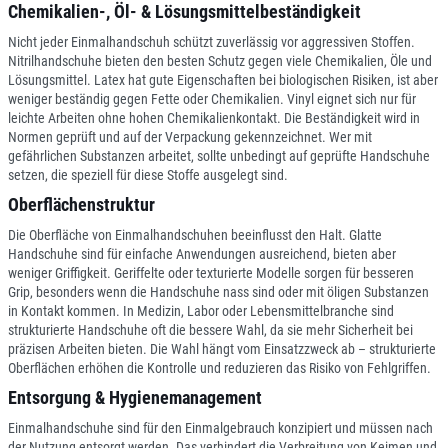
Chemikalien-, Öl- & Lösungsmittelbeständigkeit
Nicht jeder Einmalhandschuh schützt zuverlässig vor aggressiven Stoffen.
Nitrilhandschuhe bieten den besten Schutz gegen viele Chemikalien, Öle und
Lösungsmittel. Latex hat gute Eigenschaften bei biologischen Risiken, ist aber
weniger beständig gegen Fette oder Chemikalien. Vinyl eignet sich nur für
leichte Arbeiten ohne hohen Chemikalienkontakt. Die Beständigkeit wird in
Normen geprüft und auf der Verpackung gekennzeichnet. Wer mit
gefährlichen Substanzen arbeitet, sollte unbedingt auf geprüfte Handschuhe
setzen, die speziell für diese Stoffe ausgelegt sind.
Oberflächenstruktur
Die Oberfläche von Einmalhandschuhen beeinflusst den Halt. Glatte
Handschuhe sind für einfache Anwendungen ausreichend, bieten aber
weniger Griffigkeit. Geriffelte oder texturierte Modelle sorgen für besseren
Grip, besonders wenn die Handschuhe nass sind oder mit öligen Substanzen
in Kontakt kommen. In Medizin, Labor oder Lebensmittelbranche sind
strukturierte Handschuhe oft die bessere Wahl, da sie mehr Sicherheit bei
präzisen Arbeiten bieten. Die Wahl hängt vom Einsatzzweck ab – strukturierte
Oberflächen erhöhen die Kontrolle und reduzieren das Risiko von Fehlgriffen.
Entsorgung & Hygienemanagement
Einmalhandschuhe sind für den Einmalgebrauch konzipiert und müssen nach
der Nutzung entsorgt werden. Das verhindert die Verbreitung von Keimen und