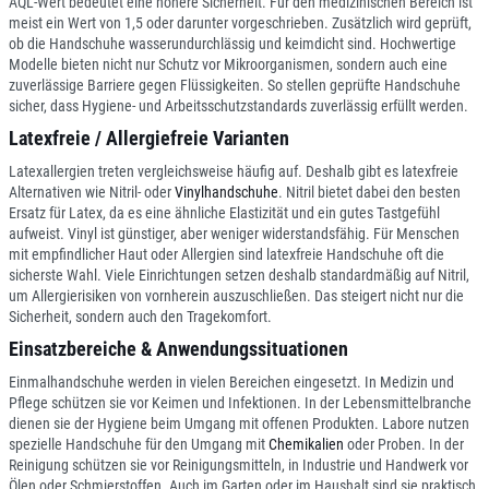
AQL-Wert bedeutet eine höhere Sicherheit. Für den medizinischen Bereich ist
meist ein Wert von 1,5 oder darunter vorgeschrieben. Zusätzlich wird geprüft,
ob die Handschuhe wasserundurchlässig und keimdicht sind. Hochwertige
Modelle bieten nicht nur Schutz vor Mikroorganismen, sondern auch eine
zuverlässige Barriere gegen Flüssigkeiten. So stellen geprüfte Handschuhe
sicher, dass Hygiene- und Arbeitsschutzstandards zuverlässig erfüllt werden.
Latexfreie / Allergiefreie Varianten
Latexallergien treten vergleichsweise häufig auf. Deshalb gibt es latexfreie
Alternativen wie Nitril- oder
Vinylhandschuhe
. Nitril bietet dabei den besten
Ersatz für Latex, da es eine ähnliche Elastizität und ein gutes Tastgefühl
aufweist. Vinyl ist günstiger, aber weniger widerstandsfähig. Für Menschen
mit empfindlicher Haut oder Allergien sind latexfreie Handschuhe oft die
sicherste Wahl. Viele Einrichtungen setzen deshalb standardmäßig auf Nitril,
um Allergierisiken von vornherein auszuschließen. Das steigert nicht nur die
Sicherheit, sondern auch den Tragekomfort.
Einsatzbereiche & Anwendungssituationen
Einmalhandschuhe werden in vielen Bereichen eingesetzt. In Medizin und
Pflege schützen sie vor Keimen und Infektionen. In der Lebensmittelbranche
dienen sie der Hygiene beim Umgang mit offenen Produkten. Labore nutzen
spezielle Handschuhe für den Umgang mit
Chemikalien
oder Proben. In der
Reinigung schützen sie vor Reinigungsmitteln, in Industrie und Handwerk vor
Ölen oder Schmierstoffen. Auch im Garten oder im Haushalt sind sie praktisch,