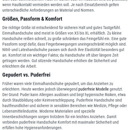
wenn Hautkontakt vermieden werden soll. Je nach Einsatzbereich gelten
unterschiedliche Anforderungen an Material und Normen.
Größen, Passform & Komfort
Die richtige Größe ist entscheidend für sicheren Halt und gutes Tastgefühl.
Einmalhandschuhe sind meist in Größen von XS bis XL erhältlich. Zu kleine
Handschuhe reißen schnell, zu große schränken das Feingefühl ein. Eine gute
Passform sorgt dafür, dass Fingerbewegungen uneingeschränkt möglich sind.
Nitril- und Latexhandschuhe passen sich durch ihre Elastizität besonders gut
an. Komfort ist ein wichtiger Faktor, da Handschuhe oft über längere Zeit
getragen werden. Gut sitzende Handschuhe erhöhen die Sicherheit und
erleichtern die Arbeit.
Gepudert vs. Puderfrei
Früher waren viele Einmalhandschuhe gepudert, um das Anziehen zu
erleichtern. Heute werden jedoch überwiegend
puderfreie Modelle
genutzt.
Der Grund: Puder kann Allergien auslösen und birgt hygienische Risiken, etwa
durch Staubbildung oder Keimverschleppung. Puderfreie Handschuhe sind
hautfreundlicher und sicherer in sensiblen Bereichen wie Medizin, Pflege oder
Lebensmittelindustrie. Moderne Materialien und spezielle
Innenbeschichtungen sorgen trotzdem für ein leichtes Anziehen. Damit
verbinden puderfreie Handschuhe Komfort mit maximaler Sicherheit und
erfüllen hohe Hygieneanforderungen.