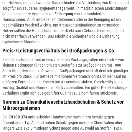
der Nutzung entsorgt werden. Das verhindert die Verbreitung von Keimen und
sorgt für ein sauberes Hygienemanagement. In medizinischen Einrichtungen
gelten besondere Vorgaben zur
Entsorgung
von kontaminierten
Handschuhen. Auch im Lebensmittelbereich oder in der Reinigung ist ein
regelmäßiger Wechsel wichtig, um Kreuzkontaminationen zu vermeiden.
Nutzer sollten die Handschuhe immer direkt nach Gebrauch entsorgen und
nicht mehrfach verwenden. Das erhöht die Sicherheit und die Einhaltung
hygienischer Standards.
Preis-/Leistungsverhältnis bei Großpackungen & Co.
Einmalhandschuhe sind in verschiedenen Packungsgrößen erhältlich – von
kleinen Packungen für den privaten Bedarf bis zu Großgebinden mit 1000
Stück für professionelle Anwender. Großpackungen sind oft deutlich günstiger
im Preis pro Stück. Für Betriebe mit hohem Verbrauch lohnt sich der Kauf im
größeren Format, da die Kosten pro Anwendung sinken. Gleichzeitig ist es
wichtig, Qualität und Normen im Blick zu behalten. Ein gutes Preis-Leistungs-
Verhältnis ergibt sich aus geprüfter Qualität zu einem fairen Stückpreis.
Normen zu Chemikalienschutzhandschuhen & Schutz vor
Mikroorganismen
Die
EN ISO 374
unterscheidet Handschuhe nach ihrem Schutz gegen
Chemikalien: Typ A bietet hohen Schutz gegen mehrere Chemikalien über
längere Zeit, Typ B mittleren Schutz gegen eine Auswahl an Stoffen, Typ C