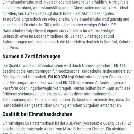
Einmalhandschuhe sind in verschiedenen Materialien erhältlich.
Nitril
gilt als
besonders robust, widerstandsfähig gegen Chemikalien und latexfrei – ideal
für Allergiker. Latex überzeugt durch hohe Elastizität und sehr gutes
Tastgefühl, birgt jedoch ein Allergierisiko. Vinyl-Handschuhe sind günstig und
ausreichend für einfache Tätigkeiten, bieten aber weniger Schutz. PE-
Handschuhe (Polyethylen) eignen sich vor allem für den kurzzeitigen
Gebrauch, etwa im Lebensmittelbereich. Je nach Einsatzgebiet und
Anforderungen unterscheiden sich die Materialien deutlich in Komfort, Schutz
und Preis.
Normen & Zertifizierungen
Die Qualität von Einmalhandschuhen wird durch Normen gesichert.
EN 455
beschreibt die Anforderungen für medizinische Handschuhe, insbesondere zur
Dichtigkeit und Haltbarkeit.
EN ISO 374
legt Schutzstufen gegen Chemikalien
und Mikroorganismen fest, während
EN 420
allgemeine Anforderungen wie
Passform oder Fingerbeweglichkeit regelt. Nutzer sollten beim Kauf auf diese
Prüfkennzeichnungen achten, da sie verlässliche Informationen über
Schutzwirkung und Einsatzbereich geben. So lässt sich sicherstellen, dass die
Handschuhe den gesetzlichen und hygienischen Vorgaben entsprechen.
Qualität bei Einmalhandschuhen
Ein wichtiges Qualitätsmerkmal ist der AQL-Wert (Acceptable Quality Level). Er
beschreibt die maximale Anzahl von Mikrolöchern pro Charge. Ein niedriger