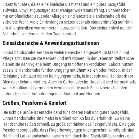
Ersatz für Latex, da es eine ähnliche Elastizität und ein gutes Tastgefühl
aufweist. Vinyl ist günstiger, aber weniger widerstandsfähig. Für Menschen
mit empfindlicher Haut oder Allergien sind latexfreie Handschuhe oft die
sicherste Wahl. Viele Einrichtungen setzen deshalb standardmäßig auf Nitril,
um Allergierisiken von vornherein auszuschließen. Das steigert nicht nur die
Sicherheit, sondern auch den Tragekomfort.
Einsatzbereiche & Anwendungssituationen
Einmalhandschuhe werden in vielen Bereichen eingesetzt. In Medizin und
Pflege schützen sie vor Keimen und Infektionen. In der Lebensmittelbranche
dienen sie der Hygiene beim Umgang mit offenen Produkten. Labore nutzen
spezielle Handschuhe für den Umgang mit
Chemikalien
oder Proben. In der
Reinigung schützen sie vor Reinigungsmitteln, in Industrie und Handwerk vor
Ölen oder Schmierstoffen. Auch im Garten oder im Haushalt sind sie praktisch,
wenn Hautkontakt vermieden werden soll. Je nach Einsatzbereich gelten
unterschiedliche Anforderungen an Material und Normen.
Größen, Passform & Komfort
Die richtige Größe ist entscheidend für sicheren Halt und gutes Tastgefühl.
Einmalhandschuhe sind meist in Größen von XS bis XL erhältlich. Zu kleine
Handschuhe reißen schnell, zu große schränken das Feingefühl ein. Eine gute
Passform sorgt dafür, dass Fingerbewegungen uneingeschränkt möglich sind.
Nitril- und Latexhandschuhe passen sich durch ihre Elastizität besonders gut