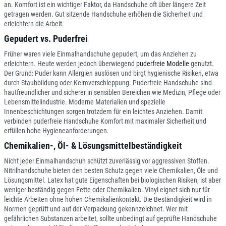
an. Komfort ist ein wichtiger Faktor, da Handschuhe oft über längere Zeit
getragen werden. Gut sitzende Handschuhe erhöhen die Sicherheit und
erleichtern die Arbeit.
Gepudert vs. Puderfrei
Früher waren viele Einmalhandschuhe gepudert, um das Anziehen zu
erleichtern. Heute werden jedoch überwiegend
puderfreie Modelle
genutzt.
Der Grund: Puder kann Allergien auslösen und birgt hygienische Risiken, etwa
durch Staubbildung oder Keimverschleppung. Puderfreie Handschuhe sind
hautfreundlicher und sicherer in sensiblen Bereichen wie Medizin, Pflege oder
Lebensmittelindustrie. Moderne Materialien und spezielle
Innenbeschichtungen sorgen trotzdem für ein leichtes Anziehen. Damit
verbinden puderfreie Handschuhe Komfort mit maximaler Sicherheit und
erfüllen hohe Hygieneanforderungen.
Chemikalien-, Öl- & Lösungsmittelbeständigkeit
Nicht jeder Einmalhandschuh schützt zuverlässig vor aggressiven Stoffen.
Nitrilhandschuhe bieten den besten Schutz gegen viele Chemikalien, Öle und
Lösungsmittel. Latex hat gute Eigenschaften bei biologischen Risiken, ist aber
weniger beständig gegen Fette oder Chemikalien. Vinyl eignet sich nur für
leichte Arbeiten ohne hohen Chemikalienkontakt. Die Beständigkeit wird in
Normen geprüft und auf der Verpackung gekennzeichnet. Wer mit
gefährlichen Substanzen arbeitet, sollte unbedingt auf geprüfte Handschuhe