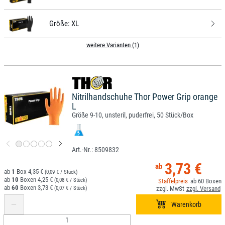
Größe:
XL
weitere Varianten (1)
Nitrilhandschuhe Thor Power Grip orange
L
Größe 9-10, unsteril, puderfrei, 50 Stück/Box
8509832
3,73 €
1
4,35 €
(0,09 € / Stück)
10
4,25 €
(0,08 € / Stück)
60
60
3,73 €
(0,07 € / Stück)