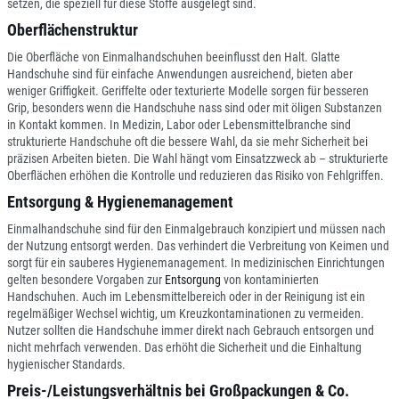
setzen, die speziell für diese Stoffe ausgelegt sind.
Oberflächenstruktur
Die Oberfläche von Einmalhandschuhen beeinflusst den Halt. Glatte
Handschuhe sind für einfache Anwendungen ausreichend, bieten aber
weniger Griffigkeit. Geriffelte oder texturierte Modelle sorgen für besseren
Grip, besonders wenn die Handschuhe nass sind oder mit öligen Substanzen
in Kontakt kommen. In Medizin, Labor oder Lebensmittelbranche sind
strukturierte Handschuhe oft die bessere Wahl, da sie mehr Sicherheit bei
präzisen Arbeiten bieten. Die Wahl hängt vom Einsatzzweck ab – strukturierte
Oberflächen erhöhen die Kontrolle und reduzieren das Risiko von Fehlgriffen.
Entsorgung & Hygienemanagement
Einmalhandschuhe sind für den Einmalgebrauch konzipiert und müssen nach
der Nutzung entsorgt werden. Das verhindert die Verbreitung von Keimen und
sorgt für ein sauberes Hygienemanagement. In medizinischen Einrichtungen
gelten besondere Vorgaben zur
Entsorgung
von kontaminierten
Handschuhen. Auch im Lebensmittelbereich oder in der Reinigung ist ein
regelmäßiger Wechsel wichtig, um Kreuzkontaminationen zu vermeiden.
Nutzer sollten die Handschuhe immer direkt nach Gebrauch entsorgen und
nicht mehrfach verwenden. Das erhöht die Sicherheit und die Einhaltung
hygienischer Standards.
Preis-/Leistungsverhältnis bei Großpackungen & Co.