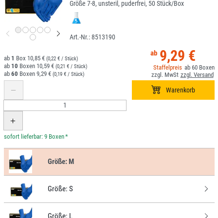
Größe 7-8, unsteril, puderfrei, 50 Stück/Box
8513190
9,29 €
1
10,85 €
(0,22 € / Stück)
10
10,59 €
(0,21 € / Stück)
60
60
9,29 €
(0,19 € / Stück)
*
Größe:
M
Größe:
S
Größe:
L