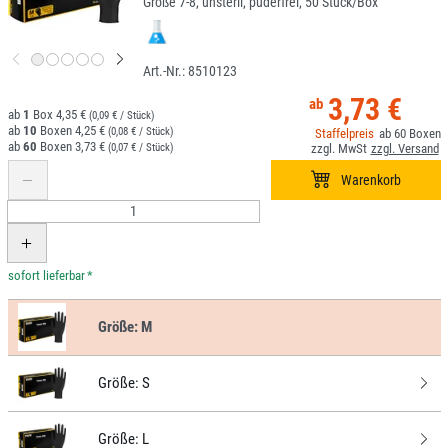
Größe 7-8, unsteril, puderfrei, 50 Stück/Box
8510123
3,73 €
1
4,35 €
(0,09 € / Stück)
10
4,25 €
(0,08 € / Stück)
60
60
3,73 €
(0,07 € / Stück)
*
Größe:
M
Größe:
S
Größe:
L