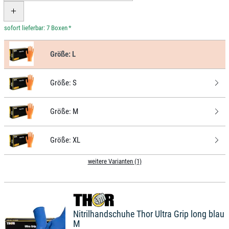
*
Größe:
L
Größe:
S
Größe:
M
Größe:
XL
weitere Varianten (1)
Nitrilhandschuhe Thor Ultra Grip long blau
M