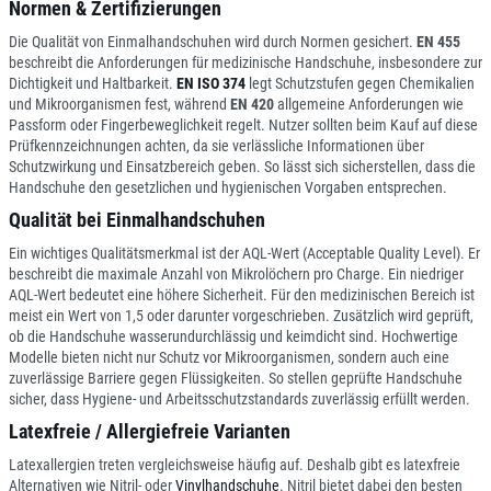
Normen & Zertifizierungen
Die Qualität von Einmalhandschuhen wird durch Normen gesichert.
EN 455
beschreibt die Anforderungen für medizinische Handschuhe, insbesondere zur
Dichtigkeit und Haltbarkeit.
EN ISO 374
legt Schutzstufen gegen Chemikalien
und Mikroorganismen fest, während
EN 420
allgemeine Anforderungen wie
Passform oder Fingerbeweglichkeit regelt. Nutzer sollten beim Kauf auf diese
Prüfkennzeichnungen achten, da sie verlässliche Informationen über
Schutzwirkung und Einsatzbereich geben. So lässt sich sicherstellen, dass die
Handschuhe den gesetzlichen und hygienischen Vorgaben entsprechen.
Qualität bei Einmalhandschuhen
Ein wichtiges Qualitätsmerkmal ist der AQL-Wert (Acceptable Quality Level). Er
beschreibt die maximale Anzahl von Mikrolöchern pro Charge. Ein niedriger
AQL-Wert bedeutet eine höhere Sicherheit. Für den medizinischen Bereich ist
meist ein Wert von 1,5 oder darunter vorgeschrieben. Zusätzlich wird geprüft,
ob die Handschuhe wasserundurchlässig und keimdicht sind. Hochwertige
Modelle bieten nicht nur Schutz vor Mikroorganismen, sondern auch eine
zuverlässige Barriere gegen Flüssigkeiten. So stellen geprüfte Handschuhe
sicher, dass Hygiene- und Arbeitsschutzstandards zuverlässig erfüllt werden.
Latexfreie / Allergiefreie Varianten
Latexallergien treten vergleichsweise häufig auf. Deshalb gibt es latexfreie
Alternativen wie Nitril- oder
Vinylhandschuhe
. Nitril bietet dabei den besten