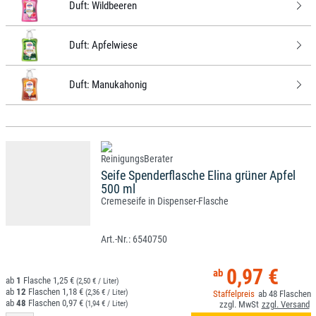
Duft:
Wildbeeren
Duft:
Apfelwiese
Duft:
Manukahonig
Seife Spenderflasche Elina grüner Apfel
500 ml
Cremeseife in Dispenser-Flasche
6540750
0,97 €
1
1,25 €
(2,50 € / Liter)
12
1,18 €
(2,36 € / Liter)
48
48
0,97 €
(1,94 € / Liter)