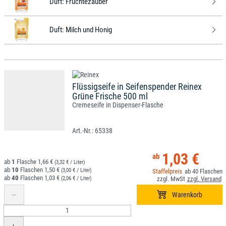
Duft:
Früchtezauber
Duft:
Milch und Honig
Flüssigseife in Seifenspender Reinex
Grüne Frische 500 ml
Cremeseife in Dispenser-Flasche
65338
1,03 €
1
1,66 €
(3,32 € / Liter)
10
1,50 €
(3,00 € / Liter)
40
40
1,03 €
(2,06 € / Liter)