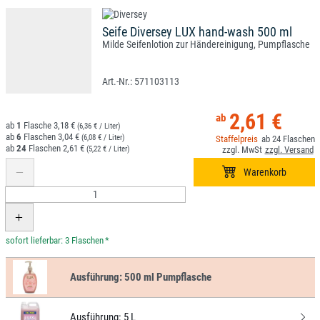
Seife Diversey LUX hand-wash 500 ml
Milde Seifenlotion zur Händereinigung, Pumpflasche
571103113
2,61 €
1
3,18 €
(6,36 € / Liter)
6
3,04 €
(6,08 € / Liter)
24
24
2,61 €
(5,22 € / Liter)
*
Ausführung:
500 ml Pumpflasche
Ausführung:
5 L