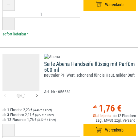
*
Seife Abena Handseife flüssig mit Parfüm
500 ml
neutraler PH Wert, schonend für die Haut, milder Duft
656661
1,76 €
1
2,23 €
(4,46 € / Liter)
3
2,11 €
(4,22 € / Liter)
12
12
1,76 €
(3,52 € / Liter)