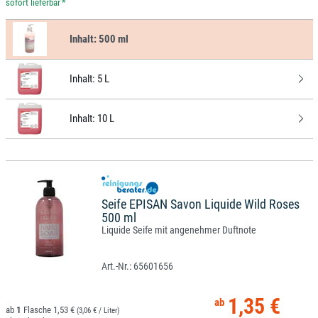
*
Inhalt:
500 ml
Inhalt:
5 L
Inhalt:
10 L
Seife EPISAN Savon Liquide Wild Roses
500 ml
Liquide Seife mit angenehmer Duftnote
65601656
1,35 €
1
1,53 €
(3,06 € / Liter)