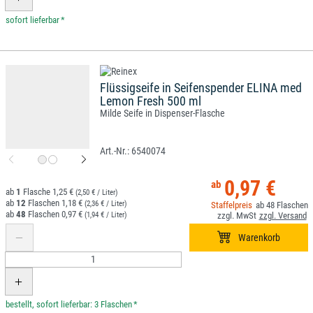
*
Flüssigseife in Seifenspender ELINA med
Lemon Fresh 500 ml
Milde Seife in Dispenser-Flasche
6540074
0,97 €
1
1,25 €
(2,50 € / Liter)
12
1,18 €
(2,36 € / Liter)
48
48
0,97 €
(1,94 € / Liter)
*