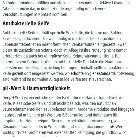
Spendergebinden erhältlich und stellen eine besonders effektive Lösung für
Arbeitsbereiche dar, in denen Hände regelmäßig mit schweren
Verschmutzungen in Kontakt kommen.
Antibakterielle Seife
Antibakterielle Seife enthält spezielle Wirkstoffe, die Keime und Bakterien
zuverlässig reduzieren. Sie wird häufig in medizinischen Einrichtungen,
Lebensmittelbetrieben oder öffentlichen Sanitärräumen eingesetzt. Zwar
bietet sie zusätzlichen Schutz, doch im Alltag ist ihre Nutzung nicht immer
erforderlich, da auch herkömmliche Seife Keime wirksam entfernt. Bei
übermäßigem Gebrauch können antibakterielle Produkte die Hautflora
belasten und zur Resistenzbildung beitragen. Deshalb sollte antibakterielle
Seife gezielt dort eingesetzt werden, wo
erhöhte Hygienestandards
notwendig
sind, während im normalen Alltag milde Seifen meist ausreichen.
pH-Wert & Hautverträglichkeit
Der pH-Wert ist ein entscheidender Faktor für die Hautverträglichkeit von
Seife. Klassische Seifen sind oft leicht basisch, was den natürlichen
Säureschutzmantel der Haut belasten kann. Moderne Produkte sind hingegen
hautneutral mit einem pH-Wert um 5,5 formuliert und daher auch für
empfindliche Haut geeignet. Besonders bei häufiger Anwendung, wie im
Gesundheitswesen oder in Werkstätten, ist ein hautschonender pH-Wert
wichtig. Nutzer profitieren von einer sanften Reinigung, die gründlich wirkt,