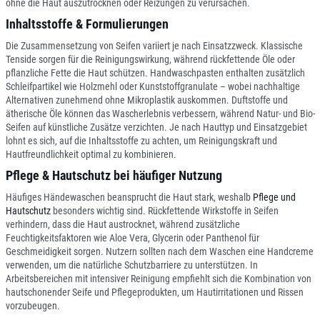
ohne die Haut auszutrocknen oder Reizungen zu verursachen.
Inhaltsstoffe & Formulierungen
Die Zusammensetzung von Seifen variiert je nach Einsatzzweck. Klassische
Tenside sorgen für die Reinigungswirkung, während rückfettende Öle oder
pflanzliche Fette die Haut schützen. Handwaschpasten enthalten zusätzlich
Schleifpartikel wie Holzmehl oder Kunststoffgranulate – wobei nachhaltige
Alternativen zunehmend ohne Mikroplastik auskommen. Duftstoffe und
ätherische Öle können das Wascherlebnis verbessern, während Natur- und Bio-
Seifen auf künstliche Zusätze verzichten. Je nach Hauttyp und Einsatzgebiet
lohnt es sich, auf die Inhaltsstoffe zu achten, um Reinigungskraft und
Hautfreundlichkeit optimal zu kombinieren.
Pflege & Hautschutz bei häufiger Nutzung
Häufiges Händewaschen beansprucht die Haut stark, weshalb
Pflege und
Hautschutz
besonders wichtig sind. Rückfettende Wirkstoffe in Seifen
verhindern, dass die Haut austrocknet, während zusätzliche
Feuchtigkeitsfaktoren wie Aloe Vera, Glycerin oder Panthenol für
Geschmeidigkeit sorgen. Nutzern sollten nach dem Waschen eine Handcreme
verwenden, um die natürliche Schutzbarriere zu unterstützen. In
Arbeitsbereichen mit intensiver Reinigung empfiehlt sich die Kombination von
hautschonender Seife und Pflegeprodukten, um Hautirritationen und Rissen
vorzubeugen.