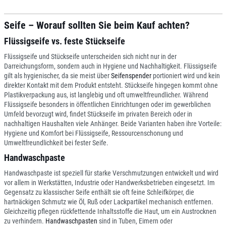
Seife – Worauf sollten Sie beim Kauf achten?
Flüssigseife vs. feste Stückseife
Flüssigseife und Stückseife unterscheiden sich nicht nur in der
Darreichungsform, sondern auch in Hygiene und Nachhaltigkeit. Flüssigseife
gilt als hygienischer, da sie meist über
Seifenspender
portioniert wird und kein
direkter Kontakt mit dem Produkt entsteht. Stückseife hingegen kommt ohne
Plastikverpackung aus, ist langlebig und oft umweltfreundlicher. Während
Flüssigseife besonders in öffentlichen Einrichtungen oder im gewerblichen
Umfeld bevorzugt wird, findet Stückseife im privaten Bereich oder in
nachhaltigen Haushalten viele Anhänger. Beide Varianten haben ihre Vorteile:
Hygiene und Komfort bei Flüssigseife, Ressourcenschonung und
Umweltfreundlichkeit bei fester Seife.
Handwaschpaste
Handwaschpaste ist speziell für starke Verschmutzungen entwickelt und wird
vor allem in Werkstätten, Industrie oder Handwerksbetrieben eingesetzt. Im
Gegensatz zu klassischer Seife enthält sie oft feine Schleifkörper, die
hartnäckigen Schmutz wie Öl, Ruß oder Lackpartikel mechanisch entfernen.
Gleichzeitig pflegen rückfettende Inhaltsstoffe die Haut, um ein Austrocknen
zu verhindern.
Handwaschpasten
sind in Tuben, Eimern oder