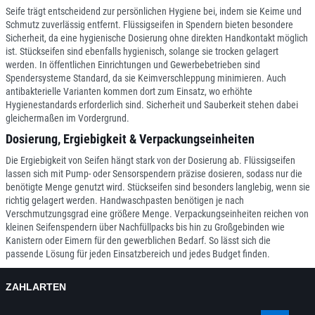
Seife trägt entscheidend zur persönlichen Hygiene bei, indem sie Keime und
Schmutz zuverlässig entfernt. Flüssigseifen in Spendern bieten besondere
Sicherheit, da eine hygienische Dosierung ohne direkten Handkontakt möglich
ist. Stückseifen sind ebenfalls hygienisch, solange sie trocken gelagert
werden. In öffentlichen Einrichtungen und Gewerbebetrieben sind
Spendersysteme Standard, da sie Keimverschleppung minimieren. Auch
antibakterielle Varianten kommen dort zum Einsatz, wo erhöhte
Hygienestandards erforderlich sind. Sicherheit und Sauberkeit stehen dabei
gleichermaßen im Vordergrund.
Dosierung, Ergiebigkeit & Verpackungseinheiten
Die Ergiebigkeit von Seifen hängt stark von der Dosierung ab. Flüssigseifen
lassen sich mit Pump- oder Sensorspendern präzise dosieren, sodass nur die
benötigte Menge genutzt wird. Stückseifen sind besonders langlebig, wenn sie
richtig gelagert werden. Handwaschpasten benötigen je nach
Verschmutzungsgrad eine größere Menge. Verpackungseinheiten reichen von
kleinen Seifenspendern über Nachfüllpacks bis hin zu Großgebinden wie
Kanistern oder Eimern für den gewerblichen Bedarf. So lässt sich die
passende Lösung für jeden Einsatzbereich und jedes Budget finden.
ZAHLARTEN