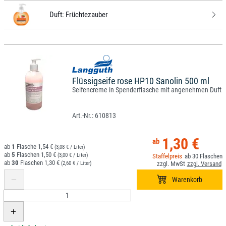
Duft:
Früchtezauber
Flüssigseife rose HP10 Sanolin 500 ml
Seifencreme in Spenderflasche mit angenehmen Duft
610813
1,30 €
1
1,54 €
(3,08 € / Liter)
5
1,50 €
(3,00 € / Liter)
30
30
1,30 €
(2,60 € / Liter)