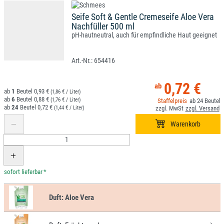
Seife Soft & Gentle Cremeseife Aloe Vera
Nachfüller 500 ml
pH-hautneutral, auch für empfindliche Haut geeignet
654416
0,72 €
1
0,93 €
(1,86 € / Liter)
6
0,88 €
(1,76 € / Liter)
24
24
0,72 €
(1,44 € / Liter)
*
Duft:
Aloe Vera