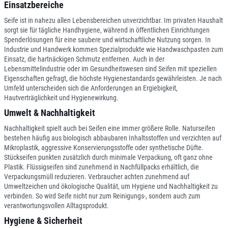
Einsatzbereiche
Seife ist in nahezu allen Lebensbereichen unverzichtbar. Im privaten Haushalt
sorgt sie für tägliche Handhygiene, während in öffentlichen Einrichtungen
Spenderlösungen für eine saubere und wirtschaftliche Nutzung sorgen. In
Industrie und Handwerk kommen Spezialprodukte wie Handwaschpasten zum
Einsatz, die hartnäckigen Schmutz entfernen. Auch in der
Lebensmittelindustrie oder im Gesundheitswesen sind Seifen mit speziellen
Eigenschaften gefragt, die höchste Hygienestandards gewährleisten. Je nach
Umfeld unterscheiden sich die Anforderungen an Ergiebigkeit,
Hautverträglichkeit und Hygienewirkung.
Umwelt & Nachhaltigkeit
Nachhaltigkeit spielt auch bei Seifen eine immer größere Rolle. Naturseifen
bestehen häufig aus biologisch abbaubaren Inhaltsstoffen und verzichten auf
Mikroplastik, aggressive Konservierungsstoffe oder synthetische Düfte.
Stückseifen punkten zusätzlich durch minimale Verpackung, oft ganz ohne
Plastik. Flüssigseifen sind zunehmend in Nachfüllpacks erhältlich, die
Verpackungsmüll reduzieren. Verbraucher achten zunehmend auf
Umweltzeichen und ökologische Qualität, um Hygiene und Nachhaltigkeit zu
verbinden. So wird Seife nicht nur zum Reinigungs-, sondern auch zum
verantwortungsvollen Alltagsprodukt.
Hygiene & Sicherheit