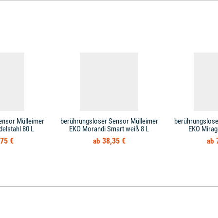
ensor Mülleimer
berührungsloser Sensor Mülleimer
berührungslose
elstahl 80 L
EKO Morandi Smart weiß 8 L
EKO Mirage
75 €
38,35 €