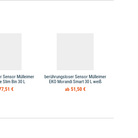
r Sensor Mülleimer
berührungsloser Sensor Mülleimer
berührungsl
 Slim Bin 30 L
EKO Morandi Smart 30 L weiß
EKO Mira
77,51 €
51,50 €