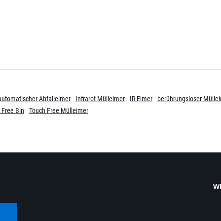
automatischer Abfalleimer
Infrarot Mülleimer
IR Eimer
berührungsloser Mülle
 Free Bin
Touch Free Mülleimer
W