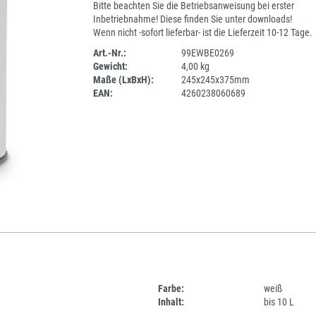
Bitte beachten Sie die Betriebsanweisung bei erster
Inbetriebnahme! Diese finden Sie unter downloads!
Wenn nicht -sofort lieferbar- ist die Lieferzeit 10-12 Tage.
Art.-Nr.:
99EWBE0269
Gewicht:
4,00 kg
SPERRE
Maße (LxBxH):
245x245x375mm
EAN:
4260238060689
Farbe:
weiß
Inhalt:
bis 10 L