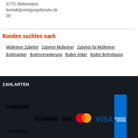
07751 Rothenstein
kontakt@reinigungsberater.de
DE
Kunden suchten nach
Mülleimer Zubehör
Zubehör Mülleimer
Zubehör für Mülleimer
Bodenanker
Bodenverankerung
Boden Anker
Boden Befestigung
ZAHLARTEN
VORKASSE
RECHNUNG
SEPA
1% SKONTO