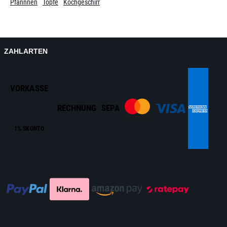
Pfannnen
Töpfe
Kochgeschirr
ZAHLARTEN
VORKASSE
RECHNUNG
SEPA
1% SKONTO