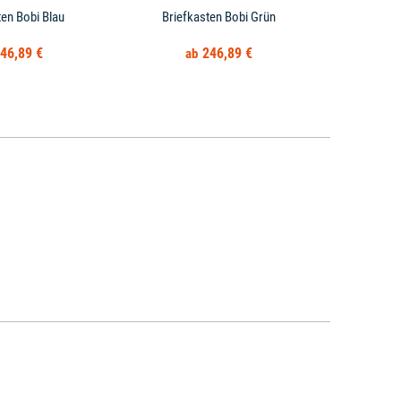
ten Bobi Blau
Briefkasten Bobi Grün
Gestell für B
46,89 €
246,89 €