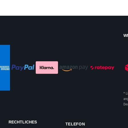
W
* L
ang
Deu
RECHTLICHES
TELEFON