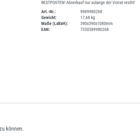
RESTPOSTEN! Abverkauf nur solange der Vorrat reicht!
Art.-Nr.:
9989980268
Gewicht:
17,68 kg
SPERRE
Maße (LxBxH):
390x390x1080mm
EAN:
7330589980268
zu können.