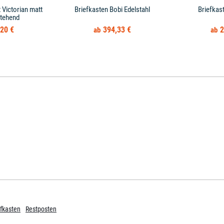
 Victorian matt
Briefkasten Bobi Edelstahl
Briefkas
stehend
20 €
394,33 €
2
fkasten
Restposten