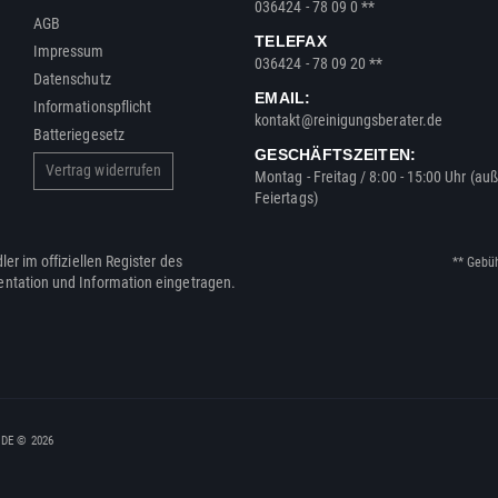
036424 - 78 09 0 **
AGB
TELEFAX
Impressum
036424 - 78 09 20 **
Datenschutz
EMAIL:
Informationspflicht
kontakt@reinigungsberater.de
Batteriegesetz
GESCHÄFTSZEITEN:
Vertrag widerrufen
Montag - Freitag / 8:00 - 15:00 Uhr (au
Feiertags)
ler im offiziellen Register des
** Gebü
entation und Information eingetragen.
, DE © 2026