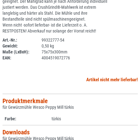
geeignet. Der Mahlgrad kann je nach Anforderung individuell
justiert werden. Das CrushGrind®-Mahlwerk ist extrem
langlebig und härter als Stahl. Die Mühle und ihre
Bestandteile sind nicht spülmaschinengeeignet.
Wenn nicht -sofort lieferbar- ist die Lieferzeit o. A.
RESTPOSTEN! Abverkauf nur solange der Vorrat reicht!
Art.-Nr.:
99322777-54
Gewicht:
0,50 kg
SPERRE
Maße (LxBxH):
75x75x300mm
EAN:
4004519072776
Artikel nicht mehr lieferbar!
Produktmerkmale
für Gewürzmühle Wesco Peppy Mill türkis
Farbe:
türkis
Downloads
für Gewürzmühle Wesco Peppy Mill türkis