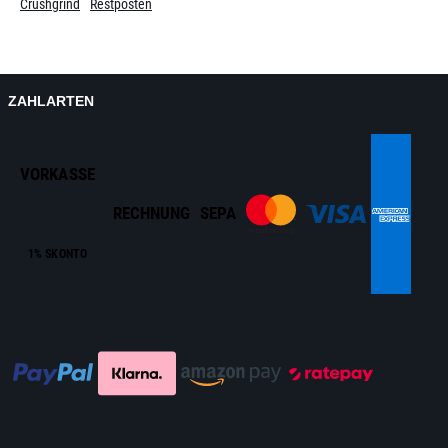
Crushgrind
Restposten
ZAHLARTEN
VORKASSE
RECHNUNG
SEPA
1% SKONTO