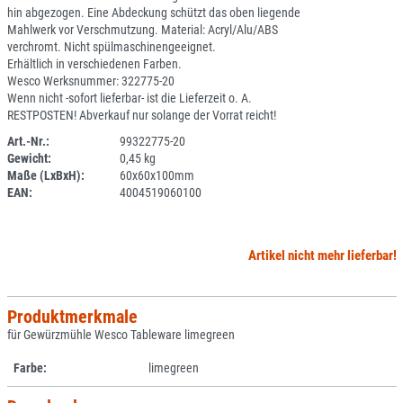
hin abgezogen. Eine Abdeckung schützt das oben liegende
Mahlwerk vor Verschmutzung. Material: Acryl/Alu/ABS
verchromt. Nicht spülmaschinengeeignet.
Erhältlich in verschiedenen Farben.
Wesco Werksnummer: 322775-20
Wenn nicht -sofort lieferbar- ist die Lieferzeit o. A.
RESTPOSTEN! Abverkauf nur solange der Vorrat reicht!
Art.-Nr.:
99322775-20
Gewicht:
0,45 kg
SPERRE
Maße (LxBxH):
60x60x100mm
EAN:
4004519060100
Artikel nicht mehr lieferbar!
Produktmerkmale
für Gewürzmühle Wesco Tableware limegreen
Farbe:
limegreen