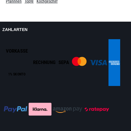
Pfannnen
Töpfe
Kochgeschirr
ZAHLARTEN
VORKASSE
RECHNUNG
SEPA
1% SKONTO