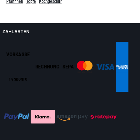
Pfannnen
Töpfe
Kochgeschirr
ZAHLARTEN
VORKASSE
RECHNUNG
SEPA
1% SKONTO