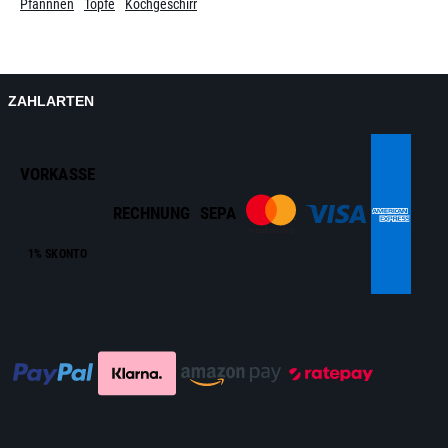
Pfannnen
Töpfe
Kochgeschirr
ZAHLARTEN
VORKASSE
RECHNUNG
SEPA
1% SKONTO