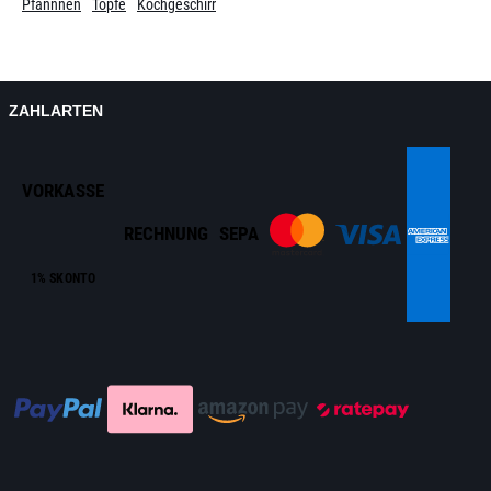
Pfannnen
Töpfe
Kochgeschirr
ZAHLARTEN
VORKASSE
RECHNUNG
SEPA
1% SKONTO