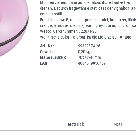
Minuten ziehen. Dann auf die tatsächliche Laufzeit zurüc
drehen. Dadurch ist gewährleistet, dass der Signalton la
genug anhält.
Erhältlich in weiß, rot, limegreen, mandel, brombeer, türki
orange, lemonyellow, pink, warm grey, rubinrot und schwa
Wesco Werksnummer: 322874-26
Wenn nicht -sofort lieferbar- ist die Lieferzeit 7-10 Tage
Art.-Nr.:
99322874-26
Gewicht:
0,30 kg
SPERRE
Maße (LxBxH):
70x70x40mm
EAN:
4004519056769
Material:
Metall