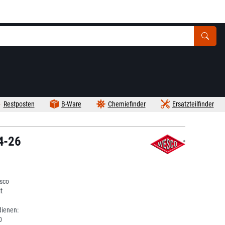
Restposten
B-Ware
Chemiefinder
Ersatzteilfinder
4-26
sco
t
dienen:
0