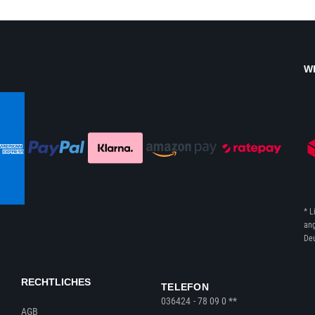
W
* L
ang
Deu
RECHTLICHES
TELEFON
036424 - 78 09 0 **
AGB