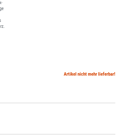
k-
nge
s
rz.
Artikel nicht mehr lieferbar!