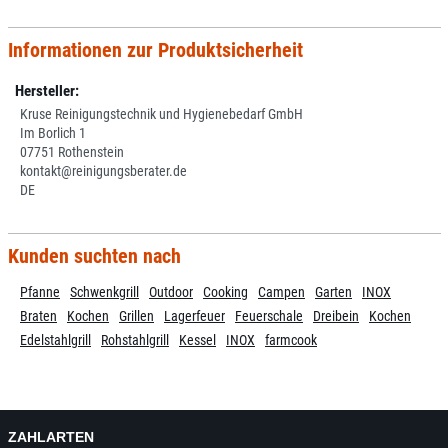
Informationen zur Produktsicherheit
Hersteller:
Kruse Reinigungstechnik und Hygienebedarf GmbH
Im Borlich 1
07751 Rothenstein
kontakt@reinigungsberater.de
DE
Kunden suchten nach
Pfanne
Schwenkgrill
Outdoor
Cooking
Campen
Garten
INOX
Braten
Kochen
Grillen
Lagerfeuer
Feuerschale
Dreibein
Kochen
Edelstahlgrill
Rohstahlgrill
Kessel
INOX
farmcook
ZAHLARTEN