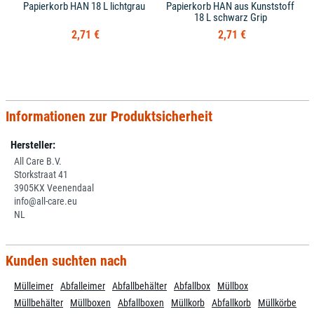
Papierkorb HAN 18 L lichtgrau
Papierkorb HAN aus Kunststoff
18 L schwarz Grip
2,71 €
2,71 €
Informationen zur Produktsicherheit
Hersteller:
All Care B.V.
Storkstraat 41
3905KX Veenendaal
info@all-care.eu
NL
Kunden suchten nach
Mülleimer
Abfalleimer
Abfallbehälter
Abfallbox
Müllbox
Müllbehälter
Müllboxen
Abfallboxen
Müllkorb
Abfallkorb
Müllkörbe