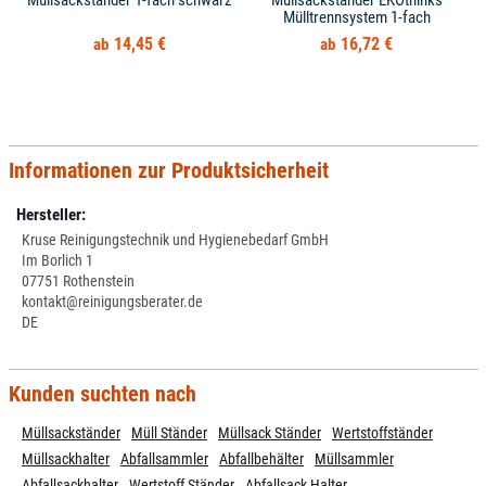
Müllsackständer 1-fach schwarz
Müllsackständer EKOthinks
Mülltrennsystem 1-fach
14,45 €
16,72 €
Informationen zur Produktsicherheit
Hersteller:
Kruse Reinigungstechnik und Hygienebedarf GmbH
Im Borlich 1
07751 Rothenstein
kontakt@reinigungsberater.de
DE
Kunden suchten nach
Müllsackständer
Müll Ständer
Müllsack Ständer
Wertstoffständer
Müllsackhalter
Abfallsammler
Abfallbehälter
Müllsammler
Abfallsackhalter
Wertstoff Ständer
Abfallsack Halter