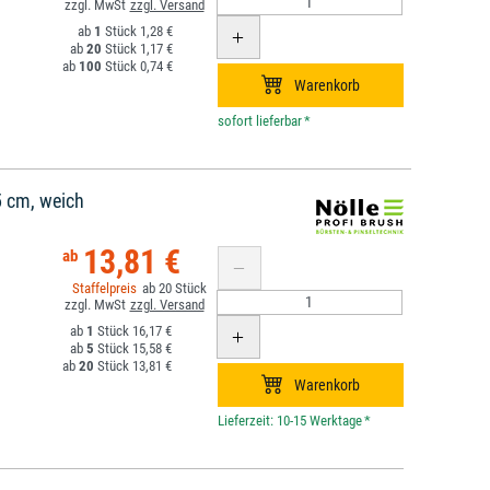
1
1,28 €
20
1,17 €
100
0,74 €
*
 cm, weich
13,81 €
20
1
16,17 €
5
15,58 €
20
13,81 €
*