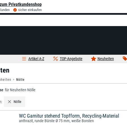
zum Privatkundenshop
 Kunden
sicher einkaufen
Artikel A-Z
TOP-Angebote
Neuheiten
ten
uheiten
Nölle
se
für Neuheiten Nölle
h:
Nölle
WC Garnitur stehend Topfform, Recycling-Material
anthrazit, runde Bürste Ø 75 mm, weiße Borsten