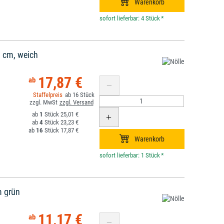
*
 cm, weich
17,87 €
16
1
25,01 €
4
23,23 €
16
17,87 €
*
m grün
11,17 €