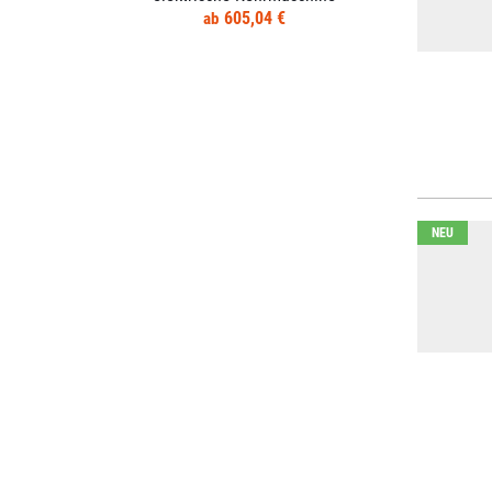
605,04 €
NEU