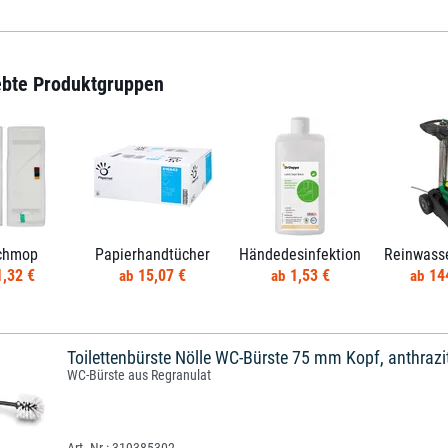
ebte Produktgruppen
chmop
Papierhandtücher
Händedesinfektion
1,32 €
15,07 €
1,53 €
14
Toilettenbürste Nölle WC-Bürste 75 mm Kopf, anthrazi
WC-Bürste aus Regranulat