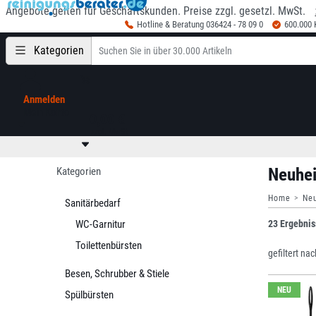
Angebote gelten für Geschäftskunden. Preise zzgl. gesetzl. MwSt.
Hotline & Beratung 036424 - 78 09 0
600.000
Kategorien
Anmelden
Mein Konto
0,00 €
zzgl. MwSt
Neuhei
Kategorien
Home
Ne
Sanitärbedarf
WC-Garnitur
23 Ergebnis
Toilettenbürsten
gefiltert nac
Besen, Schrubber & Stiele
NEU
Spülbürsten