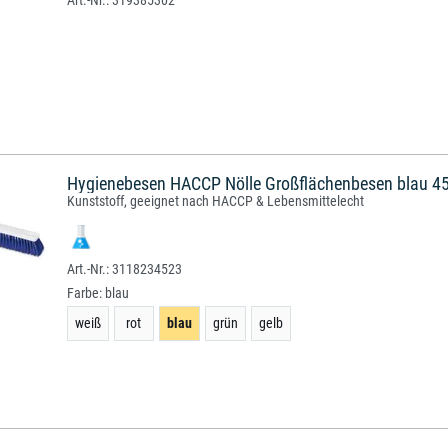
319385302
Hygienebesen HACCP Nölle Großflächenbesen blau 45
Kunststoff, geeignet nach HACCP & Lebensmittelecht
3118234523
Farbe:
blau
weiß
rot
blau
grün
gelb