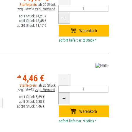
20
1
14,21 €
5
13,45 €
20
11,17 €
*
4,46 €
20
1
5,69 €
5
5,38 €
m
20
4,46 €
*