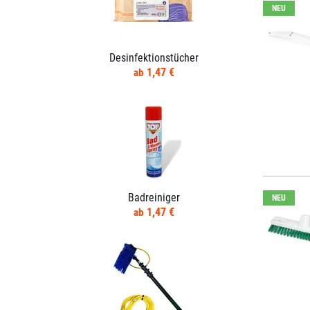
NEU
Desinfektionstücher
1,47 €
Badreiniger
NEU
1,47 €