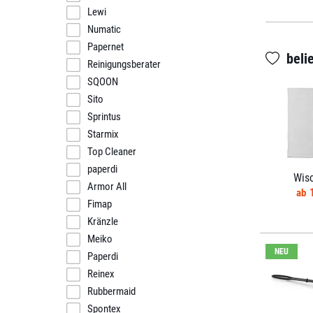
Lewi
Numatic
Papernet
beli
Reinigungsberater
SQOON
Sito
Sprintus
Starmix
Top Cleaner
paperdi
Wis
Armor All
Fimap
Kränzle
Meiko
NEU
Paperdi
Reinex
Rubbermaid
Spontex