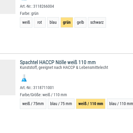
3118266004
Farbe:
grün
weiß
rot
blau
grün
gelb
schwarz
Spachtel HACCP Nölle weiß 110 mm
Kunststoff, geeignet nach HACCP & Lebensmittelecht
3118711001
Farbe/Größe:
weiß / 110 mm
weiß / 75mm
blau / 75 mm
weiß / 110 mm
blau / 110 m