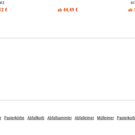
arz
sc
12 €
44,49 €
r
Papierkörbe
Abfallkorb
Abfallsammler
Abfalleimer
Mülleimer
Papierkorb