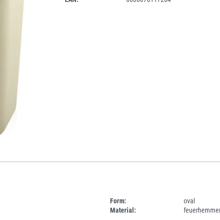
Form:
oval
Material:
feuerhemmen