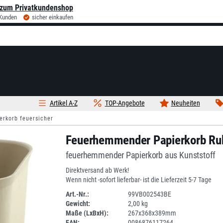
zum Privatkundenshop
 Kunden
sicher einkaufen
Artikel A-Z
TOP-Angebote
Neuheiten
erkorb feuersicher
Feuerhemmender Papierkorb Rub
feuerhemmender Papierkorb aus Kunststoff
Direktversand ab Werk!
Wenn nicht -sofort lieferbar- ist die Lieferzeit 5-7 Tage
Art.-Nr.:
99VB002543BE
Gewicht:
2,00 kg
SPERRE
Maße (LxBxH):
267x368x389mm
EAN:
0086876117264