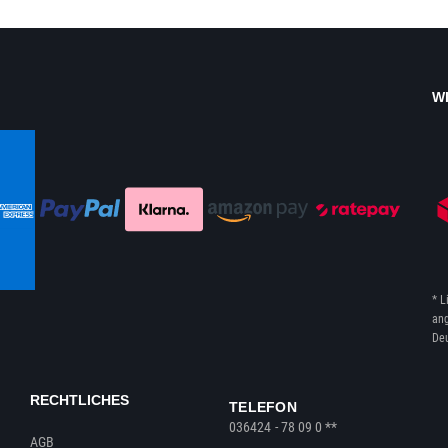
W
* L
ang
Deu
RECHTLICHES
TELEFON
036424 - 78 09 0 **
AGB