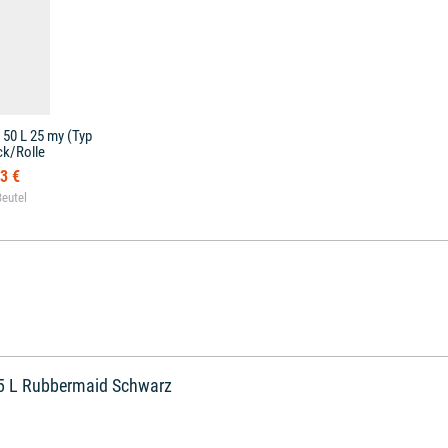
 50 L 25 my (Typ
ck/Rolle
3 €
,5 L Rubbermaid Schwarz