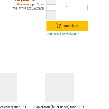
*
ersicher) rund 15 L
Papierkorb (feuersicher) rund 110 L
Papierkorb 