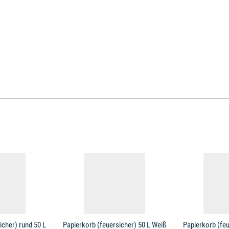
icher) rund 50 L
Papierkorb (feuersicher) 50 L Weiß
Papierkorb (feu