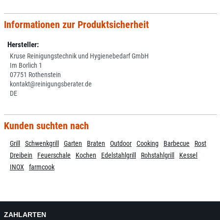
Informationen zur Produktsicherheit
Hersteller:
Kruse Reinigungstechnik und Hygienebedarf GmbH
Im Borlich 1
07751 Rothenstein
kontakt@reinigungsberater.de
DE
Kunden suchten nach
Grill
Schwenkgrill
Garten
Braten
Outdoor
Cooking
Barbecue
Rost
Dreibein
Feuerschale
Kochen
Edelstahlgrill
Rohstahlgrill
Kessel
INOX
farmcook
ZAHLARTEN