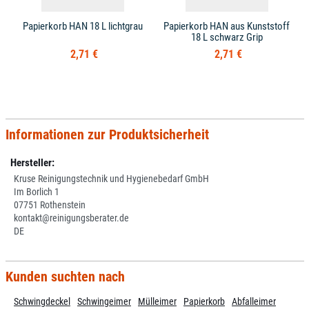
Papierkorb HAN 18 L lichtgrau
Papierkorb HAN aus Kunststoff
18 L schwarz Grip
2,71 €
2,71 €
Informationen zur Produktsicherheit
Hersteller:
Kruse Reinigungstechnik und Hygienebedarf GmbH
Im Borlich 1
07751 Rothenstein
kontakt@reinigungsberater.de
DE
Kunden suchten nach
Schwingdeckel
Schwingeimer
Mülleimer
Papierkorb
Abfalleimer