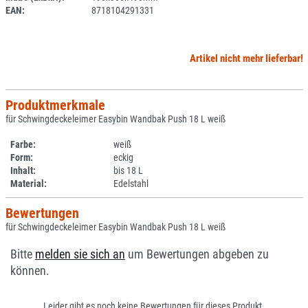
EAN:
8718104291331
Artikel nicht mehr lieferbar!
Produktmerkmale
für Schwingdeckeleimer Easybin Wandbak Push 18 L weiß
Farbe:
weiß
Form:
eckig
Inhalt:
bis 18 L
Material:
Edelstahl
Bewertungen
für Schwingdeckeleimer Easybin Wandbak Push 18 L weiß
Bitte
melden sie sich an
um Bewertungen abgeben zu
können.
Leider gibt es noch keine Bewertungen für dieses Produkt.