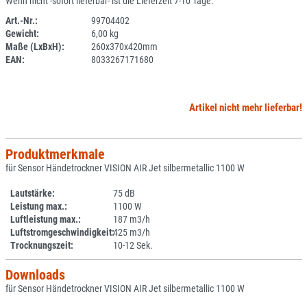
Wenn nicht -sofort lieferbar- ist die Lieferzeit 7-10 Tage.
Art.-Nr.:
99704402
Gewicht:
6,00 kg
SPERRE
Maße (LxBxH):
260x370x420mm
EAN:
8033267171680
Artikel nicht mehr lieferbar!
Produktmerkmale
für Sensor Händetrockner VISION AIR Jet silbermetallic 1100 W
Lautstärke:
75 dB
Leistung max.:
1100 W
Luftleistung max.:
187 m3/h
Luftstromgeschwindigkeit:
425 m3/h
Trocknungszeit:
10-12 Sek.
Downloads
für Sensor Händetrockner VISION AIR Jet silbermetallic 1100 W