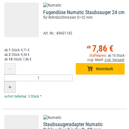
Fugendüse Numatic Staubsauger 24 cm
für Rohrdurchmesser D=32 mm
49601142
7,86 €
1
9,71 €
2
9,34 €
10
10
7,86 €
*
Staubsaugeradapter Numatic