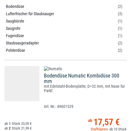
Bodendüse
(2)
Lufterfrischer für Staubsauger
(3)
Saugbürste
(1)
Saugrohr
(1)
Fugendüse
(1)
Staubsaugeradapter
(2)
Polsterdüse
(2)
Bodendüse Numatic Kombidüse 300
mm
mit Edelstahl-Bodenplatte, D=32 mm, mit Nase für
Parkf.
49601529
17,57 €
1
23,09 €
2
21,99 €
10