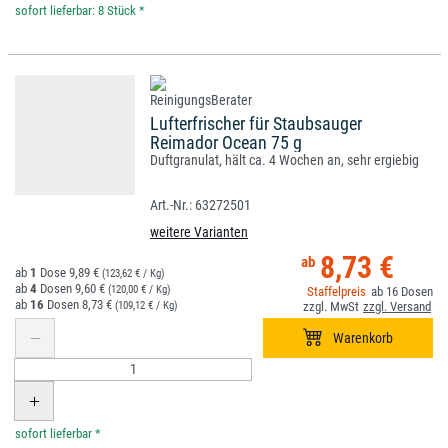
*
Lufterfrischer für Staubsauger
Reimador Ocean 75 g
Duftgranulat, hält ca. 4 Wochen an, sehr ergiebig
63272501
weitere Varianten
8,73 €
1
9,89 €
(123,62 € / Kg)
4
9,60 €
(120,00 € / Kg)
16
16
8,73 €
(109,12 € / Kg)
*