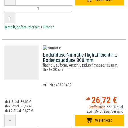
*
Bodendüse Numatic HighEfficient HE
Bodensaugdüse 300 mm
flache Bauform, Anschlussdurchmesser 32 mm,
Breite 30 cm
49601430
26,72 €
1
32,60 €
2
31,42 €
10
10
26,72 €