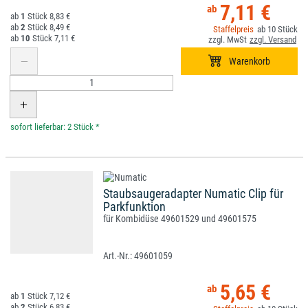
7,11 €
1
8,83 €
2
8,49 €
10
10
7,11 €
*
Staubsaugeradapter Numatic Clip für
Parkfunktion
für Kombidüse 49601529 und 49601575
49601059
5,65 €
1
7,12 €
2
6,83 €