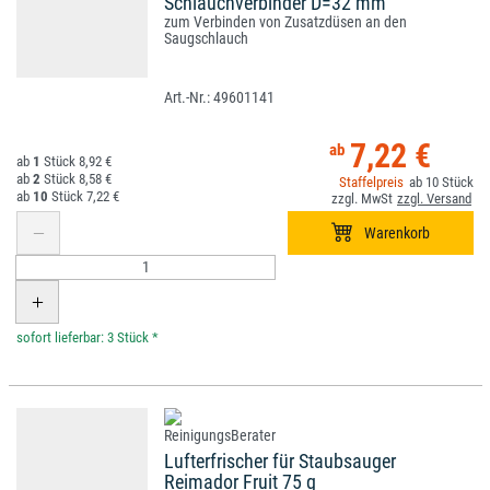
Schlauchverbinder D=32 mm
zum Verbinden von Zusatzdüsen an den
Saugschlauch
49601141
7,22 €
1
8,92 €
2
8,58 €
10
10
7,22 €
*
Lufterfrischer für Staubsauger
Reimador Fruit 75 g