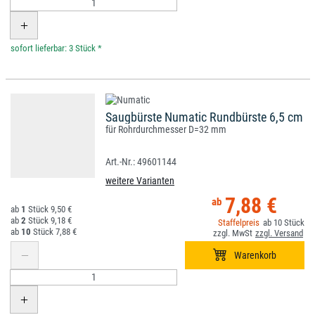
*
Saugbürste Numatic Rundbürste 6,5 cm
für Rohrdurchmesser D=32 mm
49601144
weitere Varianten
7,88 €
1
9,50 €
2
9,18 €
10
10
7,88 €