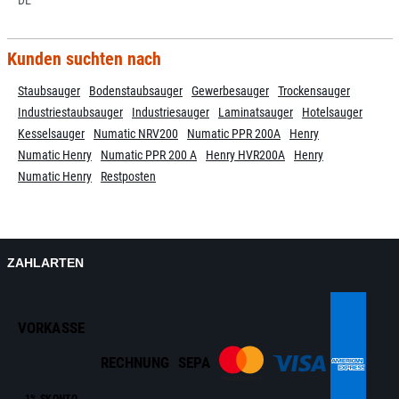
DE
Kunden suchten nach
Staubsauger
Bodenstaubsauger
Gewerbesauger
Trockensauger
Industriestaubsauger
Industriesauger
Laminatsauger
Hotelsauger
Kesselsauger
Numatic NRV200
Numatic PPR 200A
Henry
Numatic Henry
Numatic PPR 200 A
Henry HVR200A
Henry
Numatic Henry
Restposten
ZAHLARTEN
VORKASSE
RECHNUNG
SEPA
1% SKONTO