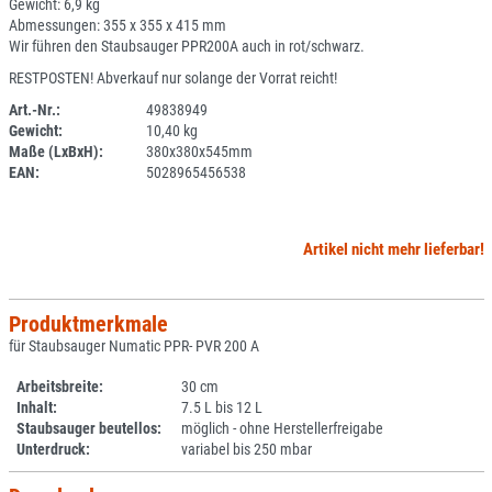
Gewicht: 6,9 kg
Abmessungen: 355 x 355 x 415 mm
Wir führen den Staubsauger PPR200A auch in rot/schwarz.
RESTPOSTEN! Abverkauf nur solange der Vorrat reicht!
Art.-Nr.:
49838949
Gewicht:
10,40 kg
SPERRE
Maße (LxBxH):
380x380x545mm
EAN:
5028965456538
Artikel nicht mehr lieferbar!
Produktmerkmale
für Staubsauger Numatic PPR- PVR 200 A
Arbeitsbreite:
30 cm
Inhalt:
7.5 L bis 12 L
Staubsauger beutellos:
möglich - ohne Herstellerfreigabe
Unterdruck:
variabel bis 250 mbar