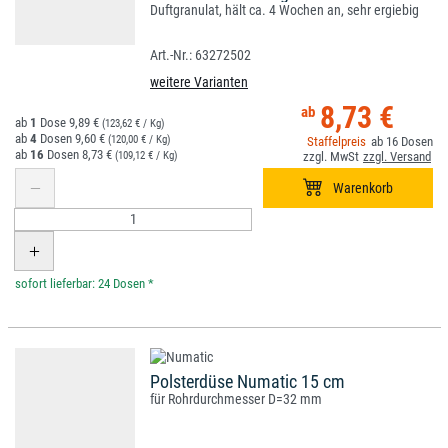
Duftgranulat, hält ca. 4 Wochen an, sehr ergiebig
63272502
weitere Varianten
8,73 €
1
9,89 €
(123,62 € / Kg)
4
9,60 €
(120,00 € / Kg)
16
16
8,73 €
(109,12 € / Kg)
*
Polsterdüse Numatic 15 cm
für Rohrdurchmesser D=32 mm