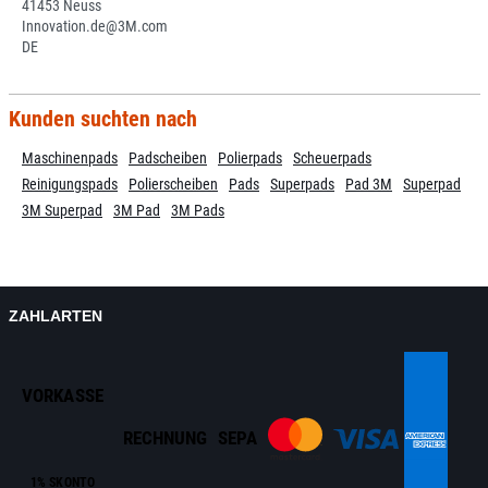
41453 Neuss
Innovation.de@3M.com
DE
Kunden suchten nach
Maschinenpads
Padscheiben
Polierpads
Scheuerpads
Reinigungspads
Polierscheiben
Pads
Superpads
Pad 3M
Superpad
3M Superpad
3M Pad
3M Pads
ZAHLARTEN
VORKASSE
RECHNUNG
SEPA
1% SKONTO