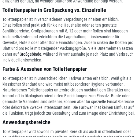
effizienter genutzt, da weniger Blätter pro Anwendung benötigt werden.
Toilettenpapier in Großpackung vs. Einzelrolle
Toilettenpapier ist in verschiedenen Verpackungseinheiten erhältlich.
Einzelrollen sind praktisch für kleine Haushalte oder selten genutzte
Sanitärbereiche. Großpackungen mit 8, 12 oder mehr Rollen sind hingegen
kosteneffizienter und erleichtern die Lagerhaltung – insbesondere für
Gewerbe, Hotels oder öffentliche Einrichtungen. Zudem sinken die Kosten pro
Blatt und pro Rolle mit steigender Packungsgröße. Viele Unternehmen setzen
daher auf
Großgebinde
, während Privathaushalte je nach Platz und Verbrauch
individuell entscheiden.
Farbe & Aussehen von Toilettenpapier
Toilettenpapier ist in unterschiedlichen Farbvarianten erhältlich. Weiß gilt als
klassischer Standard und wird meist mit besonderer Hygiene verbunden.
Naturfarbenes Toilettenpapier unterstreicht den nachhaltigen Charakter und
kommt oft in ökologisch orientierten Einrichtungen zum Einsatz. Bunte oder
gemusterte Varianten sind seltener, können aber für spezielle Einsatzbereiche
oder dekorative Zwecke interessant sein. Die Farbwahl hat keinen Einfluss auf
die Funktion, trägt jedoch zur Gestaltung und zum Image einer Einrichtung bei.
Anwendungsbereiche
Toilettenpapier wird sowohl im privaten Bereich als auch in öffentlichen oder