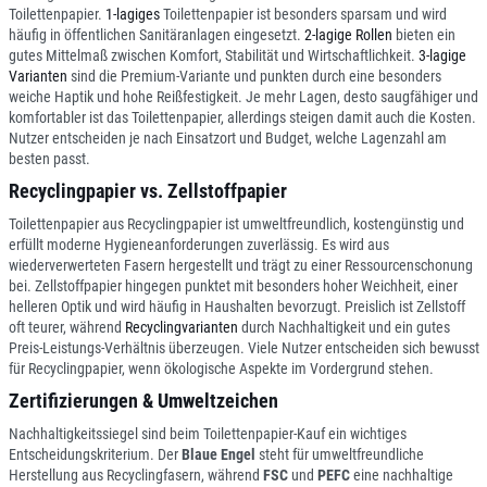
Toilettenpapier.
1-lagiges
Toilettenpapier ist besonders sparsam und wird
häufig in öffentlichen Sanitäranlagen eingesetzt.
2-lagige Rollen
bieten ein
gutes Mittelmaß zwischen Komfort, Stabilität und Wirtschaftlichkeit.
3-lagige
Varianten
sind die Premium-Variante und punkten durch eine besonders
weiche Haptik und hohe Reißfestigkeit. Je mehr Lagen, desto saugfähiger und
komfortabler ist das Toilettenpapier, allerdings steigen damit auch die Kosten.
Nutzer entscheiden je nach Einsatzort und Budget, welche Lagenzahl am
besten passt.
Recyclingpapier vs. Zellstoffpapier
Toilettenpapier aus Recyclingpapier ist umweltfreundlich, kostengünstig und
erfüllt moderne Hygieneanforderungen zuverlässig. Es wird aus
wiederverwerteten Fasern hergestellt und trägt zu einer Ressourcenschonung
bei. Zellstoffpapier hingegen punktet mit besonders hoher Weichheit, einer
helleren Optik und wird häufig in Haushalten bevorzugt. Preislich ist Zellstoff
oft teurer, während
Recyclingvarianten
durch Nachhaltigkeit und ein gutes
Preis-Leistungs-Verhältnis überzeugen. Viele Nutzer entscheiden sich bewusst
für Recyclingpapier, wenn ökologische Aspekte im Vordergrund stehen.
Zertifizierungen & Umweltzeichen
Nachhaltigkeitssiegel sind beim Toilettenpapier-Kauf ein wichtiges
Entscheidungskriterium. Der
Blaue Engel
steht für umweltfreundliche
Herstellung aus Recyclingfasern, während
FSC
und
PEFC
eine nachhaltige