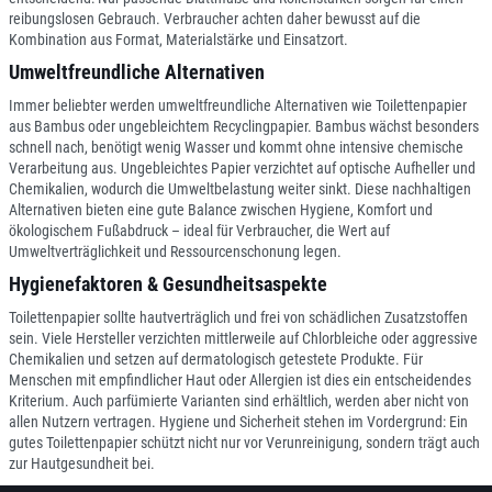
reibungslosen Gebrauch. Verbraucher achten daher bewusst auf die
Kombination aus Format, Materialstärke und Einsatzort.
Umweltfreundliche Alternativen
Immer beliebter werden umweltfreundliche Alternativen wie Toilettenpapier
aus Bambus oder ungebleichtem Recyclingpapier. Bambus wächst besonders
schnell nach, benötigt wenig Wasser und kommt ohne intensive chemische
Verarbeitung aus. Ungebleichtes Papier verzichtet auf optische Aufheller und
Chemikalien, wodurch die Umweltbelastung weiter sinkt. Diese nachhaltigen
Alternativen bieten eine gute Balance zwischen Hygiene, Komfort und
ökologischem Fußabdruck – ideal für Verbraucher, die Wert auf
Umweltverträglichkeit und Ressourcenschonung legen.
Hygienefaktoren & Gesundheitsaspekte
Toilettenpapier sollte hautverträglich und frei von schädlichen Zusatzstoffen
sein. Viele Hersteller verzichten mittlerweile auf Chlorbleiche oder aggressive
Chemikalien und setzen auf dermatologisch getestete Produkte. Für
Menschen mit empfindlicher Haut oder Allergien ist dies ein entscheidendes
Kriterium. Auch parfümierte Varianten sind erhältlich, werden aber nicht von
allen Nutzern vertragen. Hygiene und Sicherheit stehen im Vordergrund: Ein
gutes Toilettenpapier schützt nicht nur vor Verunreinigung, sondern trägt auch
zur Hautgesundheit bei.