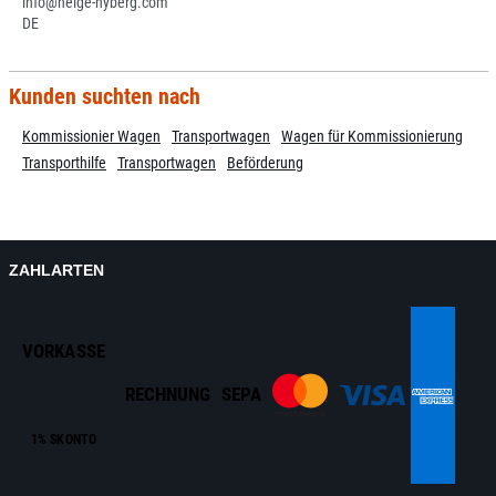
info@helge-nyberg.com
DE
Kunden suchten nach
Kommissionier Wagen
Transportwagen
Wagen für Kommissionierung
Transporthilfe
Transportwagen
Beförderung
ZAHLARTEN
VORKASSE
RECHNUNG
SEPA
1% SKONTO