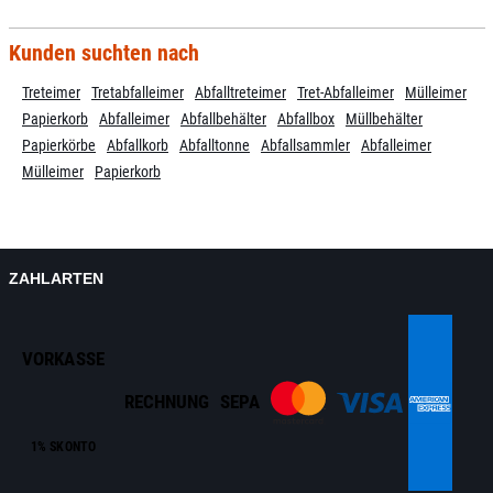
Kunden suchten nach
Treteimer
Tretabfalleimer
Abfalltreteimer
Tret-Abfalleimer
Mülleimer
Papierkorb
Abfalleimer
Abfallbehälter
Abfallbox
Müllbehälter
Papierkörbe
Abfallkorb
Abfalltonne
Abfallsammler
Abfalleimer
Mülleimer
Papierkorb
ZAHLARTEN
VORKASSE
RECHNUNG
SEPA
1% SKONTO