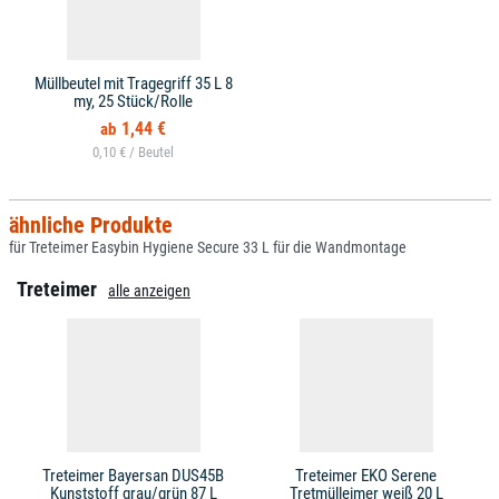
Müllbeutel mit Tragegriff 35 L 8
my, 25 Stück/Rolle
1,44 €
0,10 € /
ähnliche Produkte
für Treteimer Easybin Hygiene Secure 33 L für die Wandmontage
Treteimer
alle anzeigen
Treteimer Bayersan DUS45B
Treteimer EKO Serene
Kunststoff grau/grün 87 L
Tretmülleimer weiß 20 L