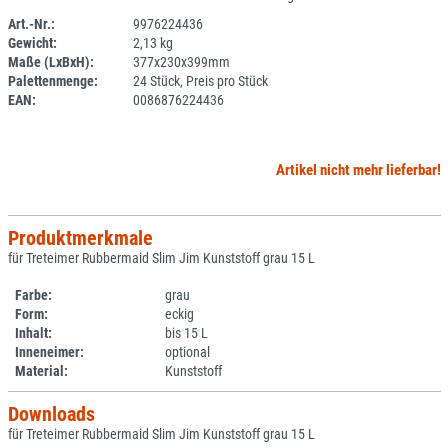
Art.-Nr.:
9976224436
Gewicht:
2,13 kg
SPERRE
Maße (LxBxH):
377x230x399mm
Palettenmenge:
24 Stück, Preis pro Stück
EAN:
0086876224436
Artikel nicht mehr lieferbar!
Produktmerkmale
für Treteimer Rubbermaid Slim Jim Kunststoff grau 15 L
Farbe:
grau
Form:
eckig
Inhalt:
bis 15 L
Inneneimer:
optional
Material:
Kunststoff
Downloads
für Treteimer Rubbermaid Slim Jim Kunststoff grau 15 L