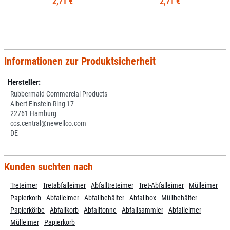
2,71 €
2,71 €
Informationen zur Produktsicherheit
Hersteller:
Rubbermaid Commercial Products
Albert-Einstein-Ring 17
22761 Hamburg
ccs.central@newellco.com
DE
Kunden suchten nach
Treteimer
Tretabfalleimer
Abfalltreteimer
Tret-Abfalleimer
Mülleimer
Papierkorb
Abfalleimer
Abfallbehälter
Abfallbox
Müllbehälter
Papierkörbe
Abfallkorb
Abfalltonne
Abfallsammler
Abfalleimer
Mülleimer
Papierkorb