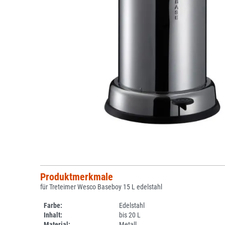
Produktmerkmale
für Treteimer Wesco Baseboy 15 L edelstahl
Farbe:
Edelstahl
Inhalt:
bis 20 L
Material:
Metall