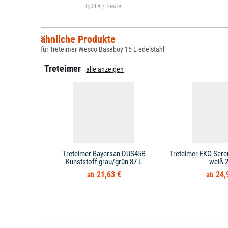
0,04 € /
ähnliche Produkte
für Treteimer Wesco Baseboy 15 L edelstahl
Treteimer
alle anzeigen
Treteimer Bayersan DUS45B
Treteimer EKO Sere
Kunststoff grau/grün 87 L
weiß 2
21,63 €
24,