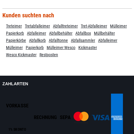
Kunden suchten nach
Treteimer
Tretabfalleimer
Abfalltreteimer
Tret-Abfalleimer
Mülleimer
Papierkorb
Abfalleimer
Abfallbehälter
Abfallbox
Müllbehälter
Papierkörbe
Abfallkorb
Abfalltonne
Abfallsammler
Abfalleimer
Mülleimer
Papierkorb
Mülleimer Wesco
Kickmaster
Wesco Kickmaster
Restposten
ZAHLARTEN
VORKASSE
RECHNUNG
SEPA
1% SKONTO