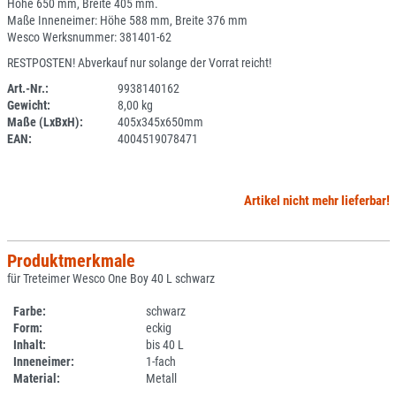
Höhe 650 mm, Breite 405 mm.
Maße Inneneimer: Höhe 588 mm, Breite 376 mm
Wesco Werksnummer: 381401-62
RESTPOSTEN! Abverkauf nur solange der Vorrat reicht!
Art.-Nr.:
9938140162
Gewicht:
8,00 kg
SPERRE
Maße (LxBxH):
405x345x650mm
EAN:
4004519078471
Artikel nicht mehr lieferbar!
Produktmerkmale
für Treteimer Wesco One Boy 40 L schwarz
Farbe:
schwarz
Form:
eckig
Inhalt:
bis 40 L
Inneneimer:
1-fach
Material:
Metall