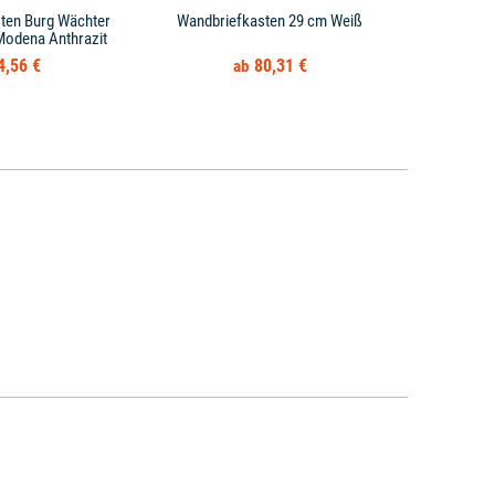
ten Burg Wächter
Wandbriefkasten 29 cm Weiß
Wandbriefkas
Modena Anthrazit
4,56 €
80,31 €