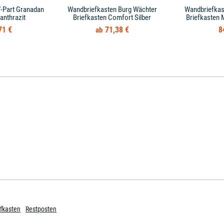
-Part Granadan
Wandbriefkasten Burg Wächter
Wandbriefkas
anthrazit
Briefkasten Comfort Silber
Briefkasten 
71 €
71,38 €
8
fkasten
Restposten