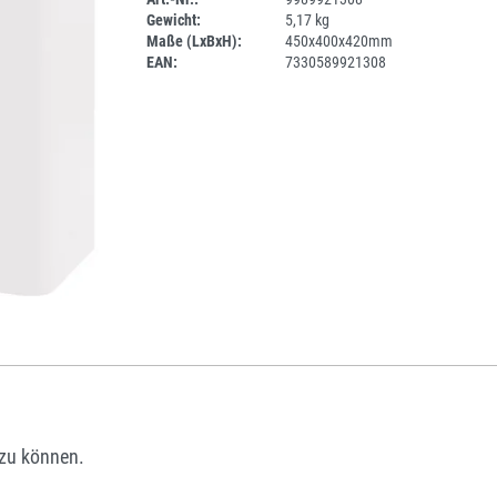
Gewicht:
5,17 kg
SPERRE
Maße (LxBxH):
450x400x420mm
EAN:
7330589921308
zu können.