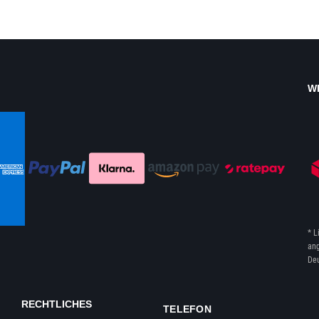
W
* L
ang
Deu
RECHTLICHES
TELEFON