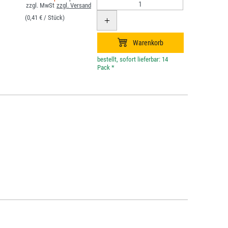
(0,41 € /
)
*