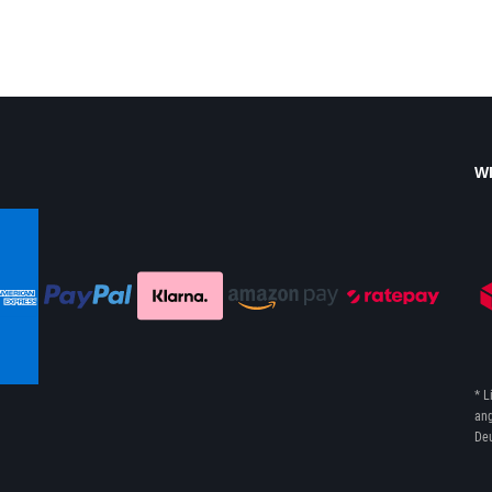
W
* L
ang
Deu