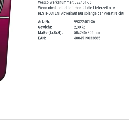
Wesco Werksnummer: 322401-36
Wenn nicht -sofort lieferbar- ist die Lieferzeit o. A.
RESTPOSTEN! Abverkauf nur solange der Vorrat reicht!
Art.-Nr.:
99322401-36
Gewicht:
2,30 kg
SPERRE
Maße (LxBxH):
50x245x305mm
EAN:
4004519033685