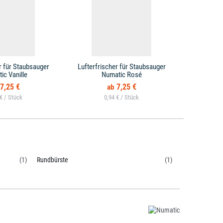
r für Staubsauger
Lufterfrischer für Staubsauger
ic Vanille
Numatic Rosé
7,25 €
7,25 €
 € /
0,94 € /
(1)
Rundbürste
(1)