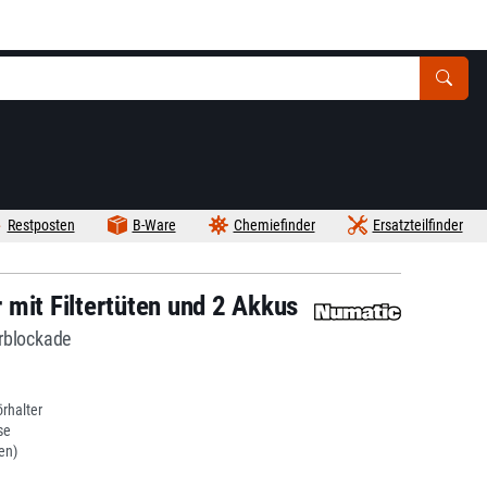
Restposten
B-Ware
Chemiefinder
Ersatzteilfinder
mit Filtertüten und 2 Akkus
erblockade
rhalter
se
en)