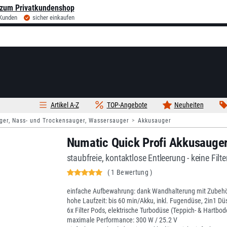
zum Privatkundenshop
 Kunden
sicher einkaufen
Artikel A-Z
TOP-Angebote
Neuheiten
er, Nass- und Trockensauger, Wassersauger
Akkusauger
Numatic Quick Profi Akkusauger 
staubfreie, kontaktlose Entleerung - keine Filt
( 1 Bewertung )
einfache Aufbewahrung: dank Wandhalterung mit Zubehö
hohe Laufzeit: bis 60 min/Akku, inkl. Fugendüse, 2in1 Dü
6x Filter Pods, elektrische Turbodüse (Teppich- & Hartbod
maximale Performance: 300 W / 25.2 V