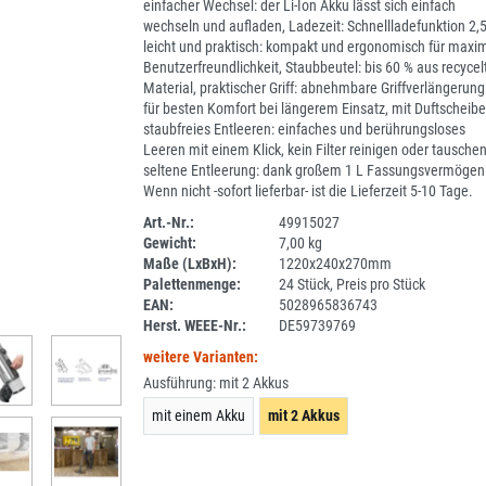
einfacher Wechsel: der Li-Ion Akku lässt sich einfach
wechseln und aufladen, Ladezeit: Schnellladefunktion 2,5
leicht und praktisch: kompakt und ergonomisch für maxi
Benutzerfreundlichkeit, Staubbeutel: bis 60 % aus recyce
Material, praktischer Griff: abnehmbare Griffverlängerung
für besten Komfort bei längerem Einsatz, mit Duftscheibe
staubfreies Entleeren: einfaches und berührungsloses
Leeren mit einem Klick, kein Filter reinigen oder tausche
seltene Entleerung: dank großem 1 L Fassungsvermögen
Wenn nicht -sofort lieferbar- ist die Lieferzeit 5-10 Tage.
Art.-Nr.:
49915027
Gewicht:
7,00 kg
1J053-2
Maße (LxBxH):
1220x240x270mm
Palettenmenge:
24 Stück, Preis pro Stück
EAN:
5028965836743
Herst. WEEE-Nr.:
DE59739769
weitere Varianten:
Ausführung:
mit 2 Akkus
mit einem Akku
mit 2 Akkus