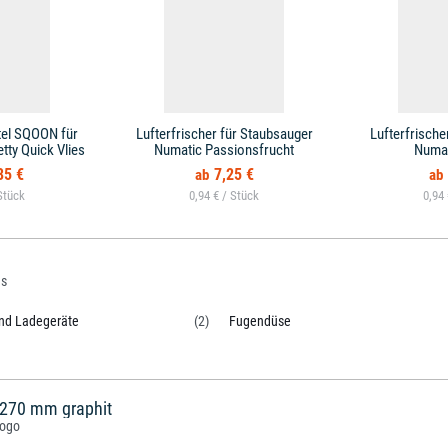
el SQOON für
Lufterfrischer für Staubsauger
Lufterfrische
ty Quick Vlies
Numatic Passionsfrucht
Numat
85 €
7,25 €
0,94 € /
0,94
us
und Ladegeräte
(2)
Fugendüse
270 mm graphit
Logo