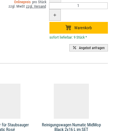
*
r für Staubsauger
Reinigungswagen Numatic MidMop
Wassersc
tic Rosé
Black 2x16 L im SET
Kun