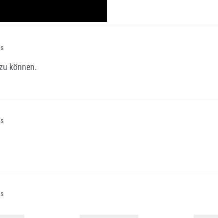
us
zu können.
us
us