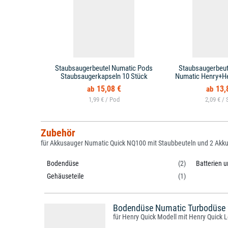
Staubsaugerbeutel Numatic Pods
Staubsaugerbeut
Staubsaugerkapseln 10 Stück
Numatic Henry+Het
15,08 €
13,
1,99 € /
2,09 € /
Zubehör
für Akkusauger Numatic Quick NQ100 mit Staubbeuteln und 2 Akk
Bodendüse
(2)
Batterien 
Gehäuseteile
(1)
Bodendüse Numatic Turbodüse 
für Henry Quick Modell mit Henry Quick 