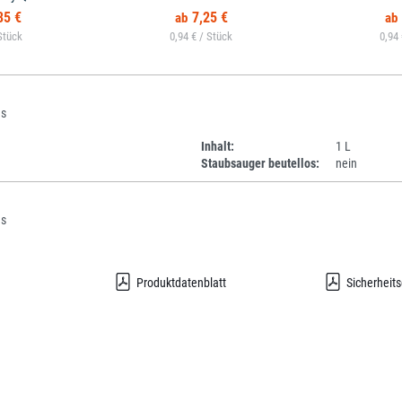
85 €
7,25 €
0,94 € /
0,94
us
Inhalt:
1 L
Staubsauger beutellos:
nein
us
Produktdatenblatt
Sicherheits