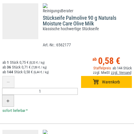
Stückseife Palmolive 90 g Naturals
Moisture Care Olive Milk
klassische hochwertige Stückseife
6562177
0,58 €
1
0,75 €
(8,33 € / kg)
36
0,71 €
(7,89 € / kg)
144
144
0,58 €
(6,44 € / kg)
*