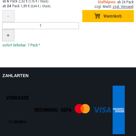
6
2,32 €
(1,16 € / Stück)
24
24
1,89 €
(0,94 € / Stück)
*
ZAHLARTEN
VORKASSE
RECHNUNG
SEPA
1% SKONTO