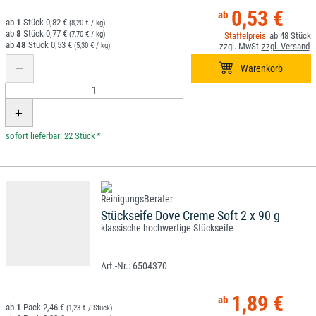
0,53 €
1
0,82 €
(8,20 € / kg)
8
0,77 €
(7,70 € / kg)
48
48
0,53 €
(5,30 € / kg)
*
Stückseife Dove Creme Soft 2 x 90 g
klassische hochwertige Stückseife
6504370
1,89 €
1
2,46 €
(1,23 € / Stück)