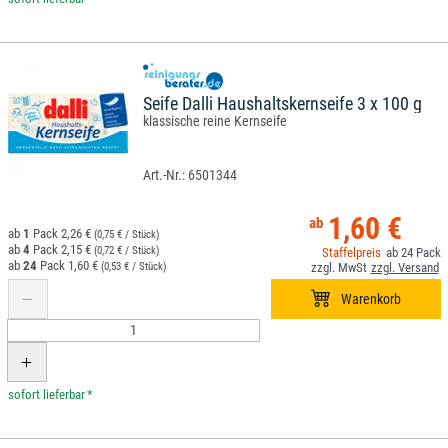
Seife Dalli Haushaltskernseife 3 x 100 g
klassische reine Kernseife
6501344
1,60 €
1
2,26 €
(0,75 € / Stück)
4
2,15 €
(0,72 € / Stück)
24
24
1,60 €
(0,53 € / Stück)
*