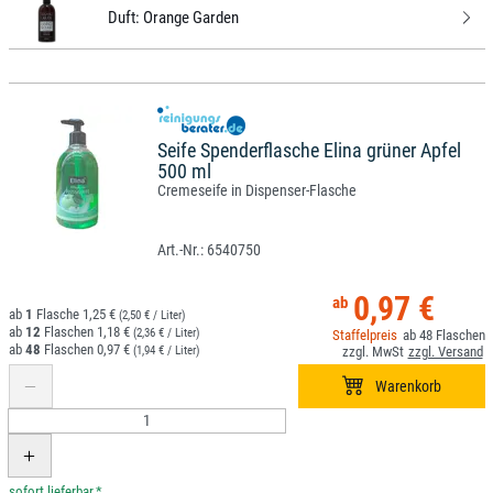
Duft:
Orange Garden
Seife Spenderflasche Elina grüner Apfel
500 ml
Cremeseife in Dispenser-Flasche
6540750
0,97 €
1
1,25 €
(2,50 € / Liter)
12
1,18 €
(2,36 € / Liter)
48
48
0,97 €
(1,94 € / Liter)
*