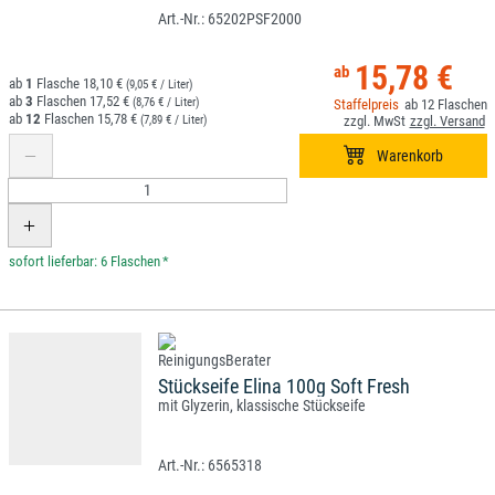
65202PSF2000
15,78 €
1
18,10 €
(9,05 € / Liter)
3
17,52 €
(8,76 € / Liter)
12
12
15,78 €
(7,89 € / Liter)
*
Stückseife Elina 100g Soft Fresh
mit Glyzerin, klassische Stückseife
6565318