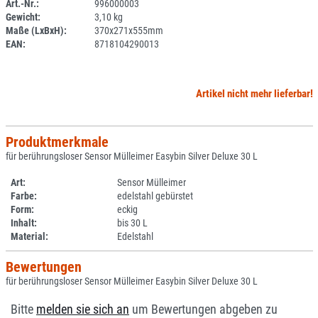
Art.-Nr.:
996000003
Gewicht:
3,10 kg
SPERRE
Maße (LxBxH):
370x271x555mm
EAN:
8718104290013
Artikel nicht mehr lieferbar!
Produktmerkmale
für berührungsloser Sensor Mülleimer Easybin Silver Deluxe 30 L
Art:
Sensor Mülleimer
Farbe:
edelstahl gebürstet
Form:
eckig
Inhalt:
bis 30 L
Material:
Edelstahl
Bewertungen
für berührungsloser Sensor Mülleimer Easybin Silver Deluxe 30 L
Bitte
melden sie sich an
um Bewertungen abgeben zu