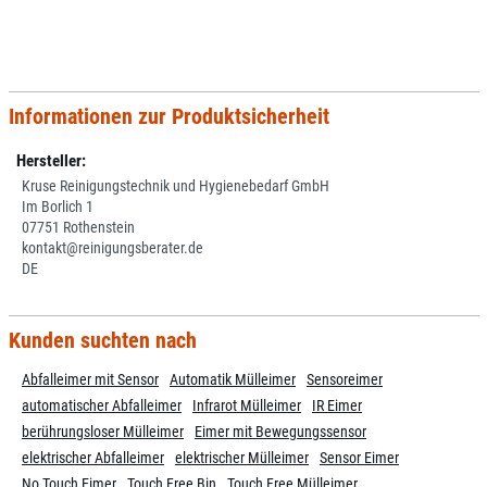
Informationen zur Produktsicherheit
Hersteller:
Kruse Reinigungstechnik und Hygienebedarf GmbH
Im Borlich 1
07751 Rothenstein
kontakt@reinigungsberater.de
DE
Kunden suchten nach
Abfalleimer mit Sensor
Automatik Mülleimer
Sensoreimer
automatischer Abfalleimer
Infrarot Mülleimer
IR Eimer
berührungsloser Mülleimer
Eimer mit Bewegungssensor
elektrischer Abfalleimer
elektrischer Mülleimer
Sensor Eimer
No Touch Eimer
Touch Free Bin
Touch Free Mülleimer