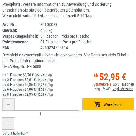
Phosphate. Weitere Informationen zu Anwendung und Dosierung
entnehmen Sie bitte den beigefügten Datenblättern.
Wenn nicht -sofort lieferbar- ist die Lieferzeit 5-10 Tage.
Art.-Nr.:
82603073
Gewicht:
4,00 kg
1I061-1
Verpackungseinheit:
3 Flaschen, Preis pro Flasche
Palettenmenge:
81 Flaschen, Preis pro Flasche
EAN:
4250224505614
Desinfektionswaschmittel vorsichtig verwenden. Vor Gebrauch stets Etikett
und Produktinformationen lesen.
BAuA Reg.Nr.: N-46888
52,95 €
1
60,76 €
(15,19 € / kg)
2
58,81 €
(14,70 € / kg)
8
4
56,86 €
(14,22 € / kg)
6
54,90 €
(13,72 € / kg)
8
52,95 €
(13,24 € / kg)
*