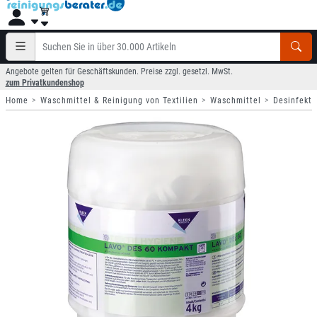
Angebote gelten für Geschäftskunden. Preise zzgl. gesetzl. MwSt.
zum Privatkundenshop
Home
Waschmittel & Reinigung von Textilien
Waschmittel
Desinfekti