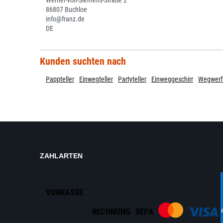
Werner-von-Siemens-Straße 2
86807 Buchloe
info@franz.de
DE
Kunden suchten nach
Pappteller
Einwegteller
Partyteller
Einweggeschirr
Wegwerft
ZAHLARTEN
VORKASSE
RECHNUNG
SEPA