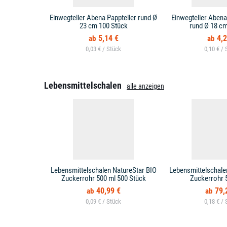
Einwegteller Abena Pappteller rund Ø
Einwegteller Abena 
23 cm 100 Stück
rund Ø 18 cm
5,14 €
4,2
0,03 € /
0,10 € /
Lebensmittelschalen
alle anzeigen
Lebensmittelschalen NatureStar BIO
Lebensmittelschale
Zuckerrohr 500 ml 500 Stück
Zuckerrohr 
40,99 €
79,
0,09 € /
0,18 € /