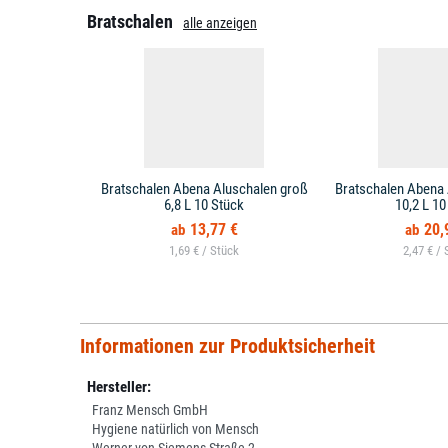
Bratschalen
alle anzeigen
Bratschalen Abena Aluschalen groß
Bratschalen Abena 
6,8 L 10 Stück
10,2 L 10
13,77 €
20,
1,69 € /
2,47 € /
Informationen zur Produktsicherheit
Hersteller:
Franz Mensch GmbH
Hygiene natürlich von Mensch