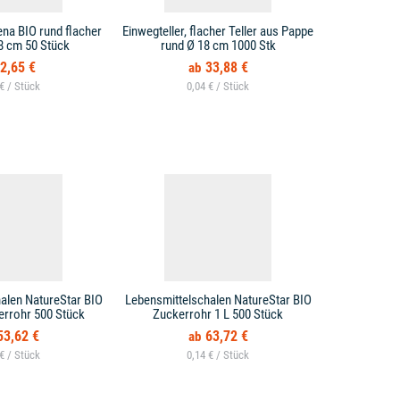
ena BIO rund flacher
Einwegteller, flacher Teller aus Pappe
Einwegteller,
18 cm 50 Stück
rund Ø 18 cm 1000 Stk
2,65 €
33,88 €
 € /
0,04 € /
alen NatureStar BIO
Lebensmittelschalen NatureStar BIO
Lebensmittel
errohr 500 Stück
Zuckerrohr 1 L 500 Stück
Zuckerro
53,62 €
63,72 €
 € /
0,14 € /