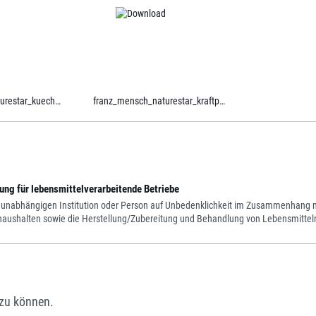
franz_mensch_naturestar_kueche.pdf
franz_mensch_naturestar_kraftpapier.pdf
ng für lebensmittelverarbeitende Betriebe
 unabhängigen Institution oder Person auf Unbedenklichkeit im Zusammenhang mit
athaushalten sowie die Herstellung/Zubereitung und Behandlung von Lebensmittel
zu können.