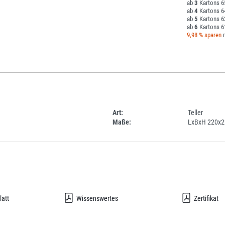
3
6
4
6
5
6
6
6
9,98 % sparen
m
Art:
Teller
Maße:
LxBxH 220x
latt
Wissenswertes
Zertifikat