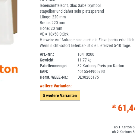
lebensmittelecht, Glas Gabel Symbol
stapelbar und daher sehr platzsparend
Länge: 220 mm
Breite: 220 mm
Höhe: 20 mm
VE = 10x50 Stück
Hinweis: Auf Anfrage sind auch die Einzelpacks erhältlich
Wenn nicht -sofort lieferbar- ist die Lieferzeit 5-10 Tage.
Art.-Nr.:
10410200
Gewicht:
11,77 kg
1ANEU
Palettenmenge:
32 Kartons, Preis pro Karton
EAN:
4015544905793
Herst. WEEE-Nr.:
DE38206175
weitere Varianten:
5 weitere Varianten
61,4
1
6
2
6