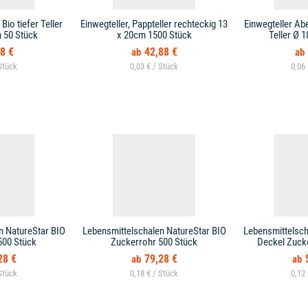
Bio tiefer Teller
Einwegteller, Pappteller rechteckig 13
Einwegteller Ab
 50 Stück
x 20cm 1500 Stück
Teller Ø 
8 €
42,88 €
0,03 € /
0,06
n NatureStar BIO
Lebensmittelschalen NatureStar BIO
Lebensmittelsch
500 Stück
Zuckerrohr 500 Stück
Deckel Zuck
28 €
79,28 €
0,18 € /
0,12