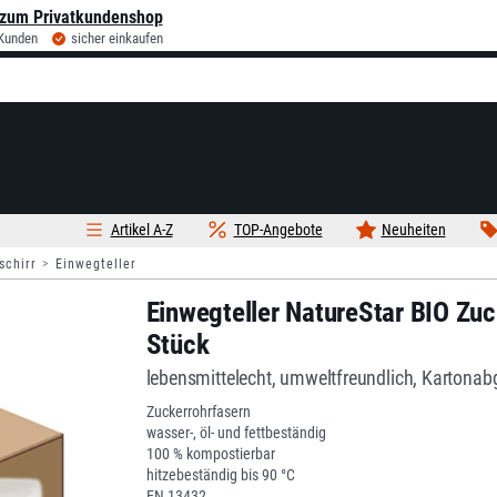
zum Privatkundenshop
 Kunden
sicher einkaufen
Artikel A-Z
TOP-Angebote
Neuheiten
schirr
Einwegteller
Einwegteller NatureStar BIO Z
Stück
lebensmittelecht, umweltfreundlich, Kartona
Zuckerrohrfasern
wasser-, öl- und fettbeständig
100 % kompostierbar
hitzebeständig bis 90 °C
EN 13432