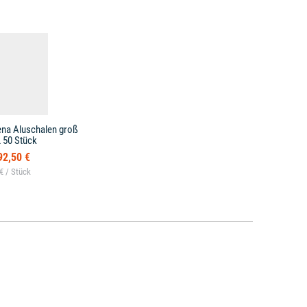
ena Aluschalen groß
L 50 Stück
92,50 €
 € /