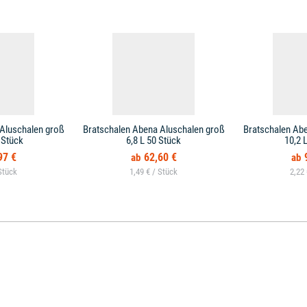
Aluschalen groß
Bratschalen Abena Aluschalen groß
Bratschalen Ab
 Stück
6,8 L 50 Stück
10,2 
97 €
62,60 €
1,49 € /
2,22