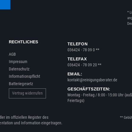
* L
ang
Deu
RECHTLICHES
TELEFON
036424 - 78 09 0 **
AGB
TELEFAX
Impressum
036424 - 78 09 20 **
Datenschutz
EMAIL:
Informationspflicht
kontakt@reinigungsberater.de
Batteriegesetz
GESCHÄFTSZEITEN:
Vertrag widerrufen
Montag - Freitag / 8:00 - 15:00 Uhr (au
Feiertags)
ler im offiziellen Register des
** Gebü
entation und Information eingetragen.