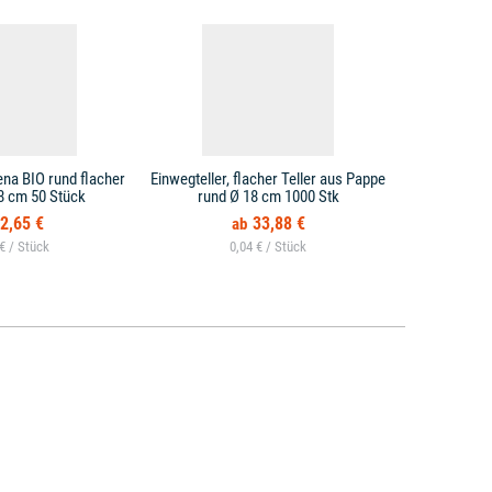
ena BIO rund flacher
Einwegteller, flacher Teller aus Pappe
Einwegteller,
18 cm 50 Stück
rund Ø 18 cm 1000 Stk
2,65 €
33,88 €
 € /
0,04 € /