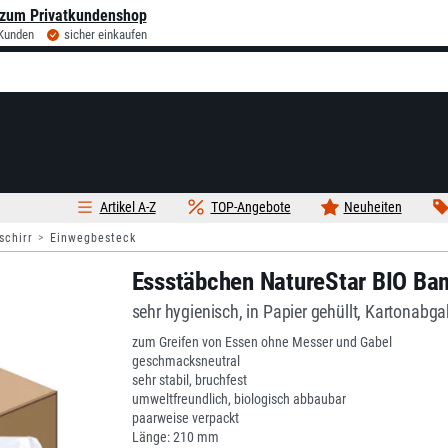
zum Privatkundenshop
 Kunden
sicher einkaufen
Artikel A-Z
TOP-Angebote
Neuheiten
schirr
Einwegbesteck
Essstäbchen NatureStar BIO Ba
sehr hygienisch, in Papier gehüllt, Kartonabg
zum Greifen von Essen ohne Messer und Gabel
geschmacksneutral
sehr stabil, bruchfest
umweltfreundlich, biologisch abbaubar
paarweise verpackt
Länge: 210 mm