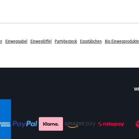
er
Einweggabel
Einweglöffel
Partybesteck
Essstäbchen
Bio Einwegprodukte
W