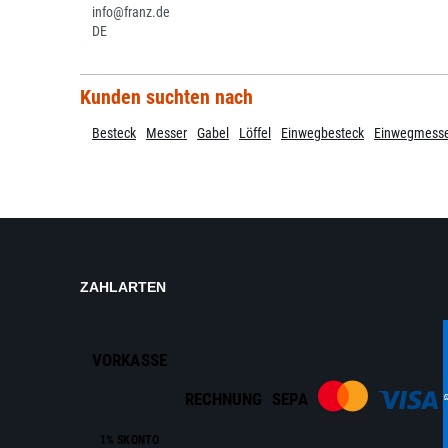
info@franz.de
DE
Kunden suchten nach
Besteck
Messer
Gabel
Löffel
Einwegbesteck
Einwegmess
ZAHLARTEN
VORKASSE
RECHNUNG
SEPA
1% SKONTO