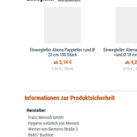
Einwegteller Abena Pappteller rund Ø
Einwegteller Abena 
23 cm 100 Stück
rund Ø 18 cm
5,14 €
4,2
0,03 € /
0,10 € /
Informationen zur Produktsicherheit
Hersteller:
Franz Mensch GmbH
Hygiene natürlich von Mensch
Werner-von-Siemens-Straße 2
86807 Buchloe