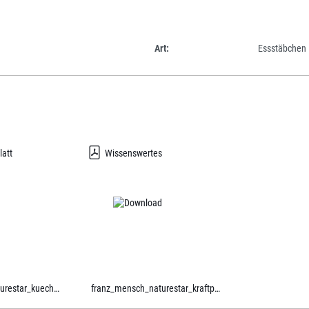
Art:
Essstäbchen
latt
Wissenswertes
franz_mensch_naturestar_kueche.pdf
franz_mensch_naturestar_kraftpapier.pdf