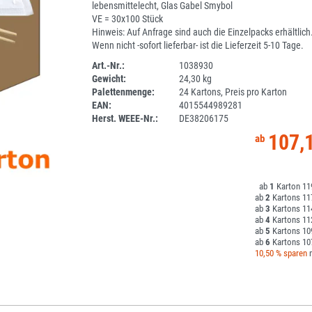
lebensmittelecht, Glas Gabel Smybol
VE = 30x100 Stück
Hinweis: Auf Anfrage sind auch die Einzelpacks erhältlich
Wenn nicht -sofort lieferbar- ist die Lieferzeit 5-10 Tage.
Art.-Nr.:
1038930
Gewicht:
24,30 kg
1ANEU
Palettenmenge:
24 Kartons, Preis pro Karton
EAN:
4015544989281
Herst. WEEE-Nr.:
DE38206175
107,
1
11
2
11
3
11
4
11
5
10
6
10
10,50 % sparen
m