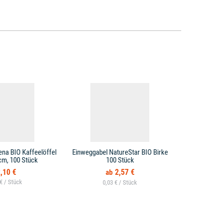
ena BIO Kaffeelöffel
Einweggabel NatureStar BIO Birke
Einweglöff
cm, 100 Stück
100 Stück
braun
,10 €
2,57 €
 € /
0,03 € /