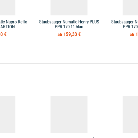
ic Nupro Reflo
Staubsauger Numatic Henry PLUS
Staubsauger N
1 AKTION
PPR 170 11 blau
PPR 170
0 €
159,33 €
1