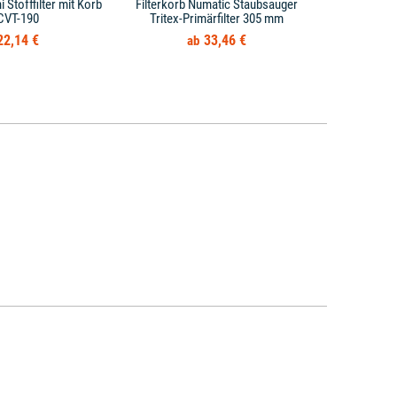
i Stofffilter mit Korb
Filterkorb Numatic Staubsauger
Filterkorb
 CVT-190
Tritex-Primärfilter 305 mm
Hita
22,14 €
33,46 €