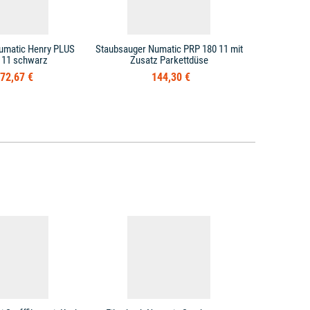
umatic Henry PLUS
Staubsauger Numatic PRP 180 11 mit
Staubsaug
 11 schwarz
Zusatz Parkettdüse
72,67 €
144,30 €
SAL