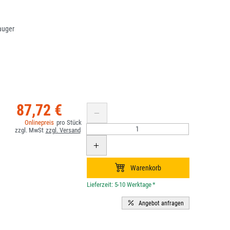
auger
87,72 €
*