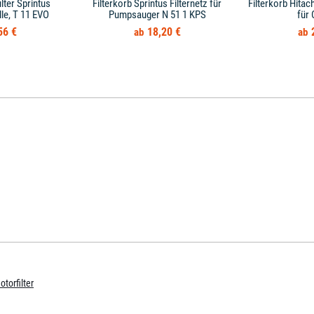
ilter Sprintus
Filterkorb Sprintus Filternetz für
Filterkorb Hitach
e, T 11 EVO
Pumpsauger N 51 1 KPS
für
56 €
18,20 €
otorfilter