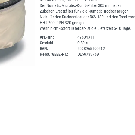
Der Numatic Microtex-Kombi-Filter 305 mm ist ein
Zubehör- Ersatzfilter für viele Numatic Trockensauger.
Nicht für den Rucksacksauger RSV 130 und den Trockens
HHR 200, PPH 320 geeignet.
Wenn nicht -sofort lieferbar- ist die Lieferzeit 5-10 Tage.
Art.-Nr.:
49604311
Gewicht:
0,50 kg
1ANEU
EAN:
5028965190562
Herst. WEEE-Nr.:
DE59739769