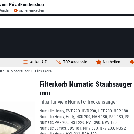
zum Privatkundenshop
 Kunden
sicher einkaufen
Artikel A-Z
TOP-Angebote
Neuheiten
tel & Motorfilter
Filterkorb
Filterkorb Numatic Staubsauger
mm
Filter für viele Numatic Trockensauger
Numatic Henry, PVT 220, HVR 200, HET 200, NSP 180
Numatic Henry, Hetty, NSR 200, NVH 180, PSP 180, PS
Numatic PVR 200, NST 220, PVT 390, NPV 180
Numatic James, JDS 181, NPV 370, NRV 200, NQS 2
Numatic Henry, HXL 221, PPH 320