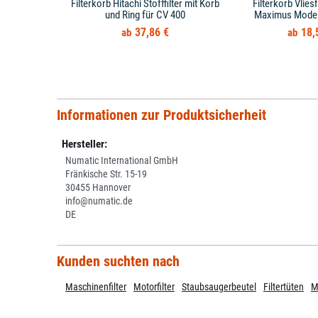
Filterkorb Hitachi Stofffilter mit Korb
Filterkorb Vliesf
und Ring für CV 400
Maximus Modell
37,86 €
18,
Informationen zur Produktsicherheit
Hersteller:
Numatic International GmbH
Fränkische Str. 15-19
30455 Hannover
info@numatic.de
DE
Kunden suchten nach
Maschinenfilter
Motorfilter
Staubsaugerbeutel
Filtertüten
M