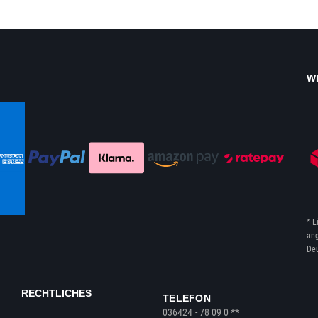
W
* L
ang
Deu
RECHTLICHES
TELEFON
036424 - 78 09 0 **