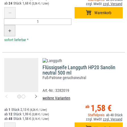
24
1,68 €
(3,36 € / Liter)
*
Flüssigseife Langguth HP20 Sanolin
neutral 500 ml
Fuß-Patrone geruchsneutral
3282019
weitere Varianten
1,58 €
1
2,13 €
(4,26 € / Liter)
12
1,99 €
(3,98 € / Liter)
48
48
1,58 €
(3,16 € / Liter)