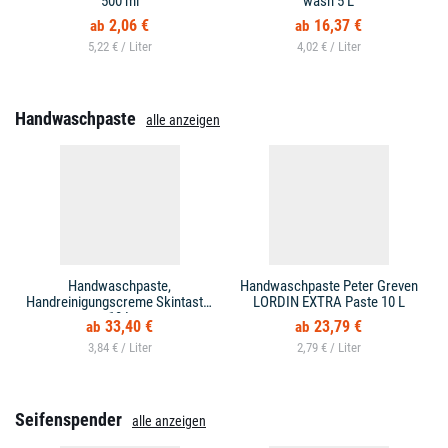
500 ml
wash 5 L
2,06 €
16,37 €
5,22 € /
4,02 € /
Handwaschpaste
alle anzeigen
Handwaschpaste,
Handwaschpaste Peter Greven
Handreinigungscreme Skintastic
LORDIN EXTRA Paste 10 L
10 L
33,40 €
23,79 €
3,84 € /
2,79 € /
Seifenspender
alle anzeigen