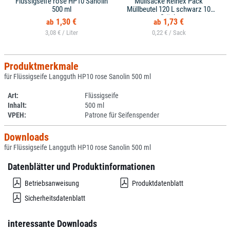
Flüssigseife rose HP10 Sanolin
Müllsäcke Reinex Pack
500 ml
Müllbeutel 120 L schwarz 10
Stück
1,30 €
1,73 €
3,08 € /
0,22 € /
Produktmerkmale
für Flüssigseife Langguth HP10 rose Sanolin 500 ml
Art:
Flüssigseife
Inhalt:
500 ml
VPEH:
Patrone für Seifenspender
Downloads
für Flüssigseife Langguth HP10 rose Sanolin 500 ml
Datenblätter und Produktinformationen
Betriebsanweisung
Produktdatenblatt
Sicherheitsdatenblatt
interessante Downloads