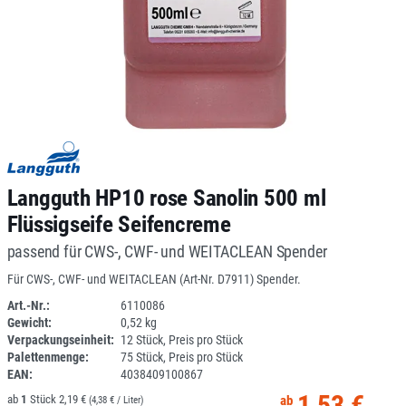
Langguth HP10 rose Sanolin 500 ml
Flüssigseife Seifencreme
passend für CWS-, CWF- und WEITACLEAN Spender
Für CWS-, CWF- und WEITACLEAN (Art-Nr. D7911) Spender.
Art.-Nr.:
6110086
Gewicht:
0,52 kg
1I087-1
Verpackungseinheit:
12 Stück, Preis pro Stück
Palettenmenge:
75 Stück, Preis pro Stück
EAN:
4038409100867
1,53 €
1
2,19 €
(4,38 € / Liter)