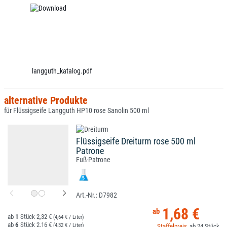
langguth_katalog.pdf
alternative Produkte
für Flüssigseife Langguth HP10 rose Sanolin 500 ml
Flüssigseife Dreiturm rose 500 ml
Patrone
Fuß-Patrone
D7982
1,68 €
1
2,32 €
(4,64 € / Liter)
6
2,16 €
(4,32 € / Liter)
24