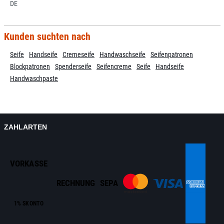
DE
Kunden suchten nach
Seife
Handseife
Cremeseife
Handwaschseife
Seifenpatronen
Blockpatronen
Spenderseife
Seifencreme
Seife
Handseife
Handwaschpaste
ZAHLARTEN
VORKASSE
RECHNUNG
SEPA
1% SKONTO