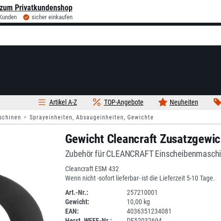
zum Privatkundenshop
 Kunden
sicher einkaufen
Artikel A-Z
TOP-Angebote
Neuheiten
schinen
Sprayeinheiten, Absaugeinheiten, Gewichte
Gewicht Cleancraft Zusatzgewi
Zubehör für CLEANCRAFT Einscheibenmasch
Cleancraft ESM 432
Wenn nicht -sofort lieferbar- ist die Lieferzeit 5-10 Tage.
Art.-Nr.:
257210001
Gewicht:
10,00 kg
1ANEU
EAN:
4036351234081
Herst. WEEE-Nr.:
DE52032694