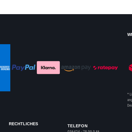
W
* L
ang
Deu
RECHTLICHES
TELEFON
036424 - 78 09 0 **