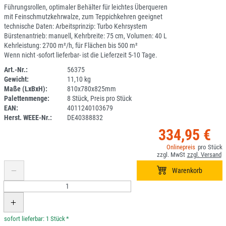
Führungsrollen, optimaler Behälter für leichtes Überqueren
mit Feinschmutzkehrwalze, zum Teppichkehren geeignet
technische Daten: Arbeitsprinzip: Turbo Kehrsystem
Bürstenantrieb: manuell, Kehrbreite: 75 cm, Volumen: 40 L
Kehrleistung: 2700 m²/h, für Flächen bis 500 m²
Wenn nicht -sofort lieferbar- ist die Lieferzeit 5-10 Tage.
Art.-Nr.:
56375
Gewicht:
11,10 kg
2E11-1
Maße (LxBxH):
810x780x825mm
Palettenmenge:
8 Stück, Preis pro Stück
EAN:
4011240103679
Herst. WEEE-Nr.:
DE40388832
334,95 €
*