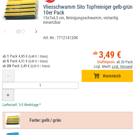
Vliesschwamm Sito Topfreiniger gelb-grün
10er Pack
15x7x4,5 cm, Reinigungsschwamm, vielseitig
einsetzbar
771214120K
3,49 €
1
4,85 €
(0,48 € / Stück)
5
4,51 €
(0,45 € / Stück)
20
20
3,49 €
(0,35 € / Stück)
*
Farbe:
gelb / grün