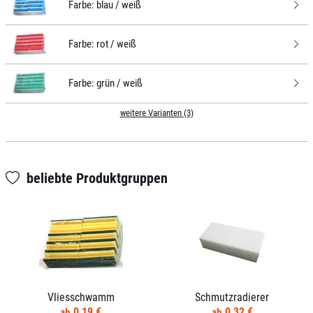
Farbe:
blau / weiß
Farbe:
rot / weiß
Farbe:
grün / weiß
weitere Varianten (3)
beliebte Produktgruppen
Vliesschwamm
Schmutzradierer
0,19 €
0,32 €