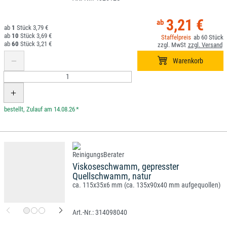
3,21 €
1
3,79 €
10
3,69 €
60
60
3,21 €
*
Viskoseschwamm, gepresster
Quellschwamm, natur
ca. 115x35x6 mm (ca. 135x90x40 mm aufgequollen)
314098040