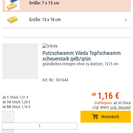
Größe:
7 x 15 cm
Größe:
13 x 16 cm
Putzschwamm Vileda Topfschwamm
scheuerstark gelb/grün
gründliches reinigen ohne zu kratzen, 7x15 cm
301644
1,16 €
1
1,31 €
10
1,28 €
50
50
1,16 €