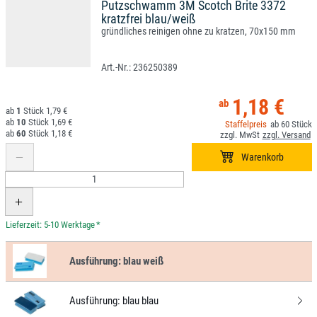
Putzschwamm 3M Scotch Brite 3372
kratzfrei blau/weiß
gründliches reinigen ohne zu kratzen, 70x150 mm
236250389
1,18 €
1
1,79 €
10
1,69 €
60
60
1,18 €
*
Ausführung:
blau weiß
Ausführung:
blau blau