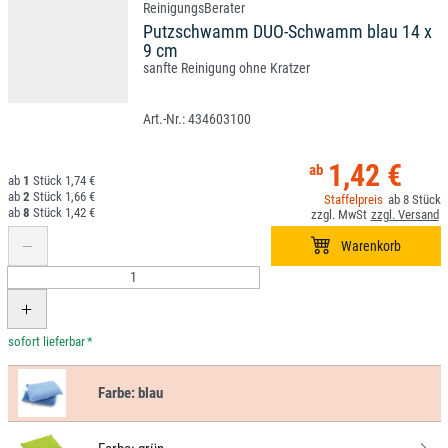
Putzschwamm DUO-Schwamm blau 14 x
9 cm
sanfte Reinigung ohne Kratzer
434603100
1,42 €
1
1,74 €
2
1,66 €
8
8
1,42 €
*
Farbe:
blau