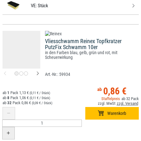
VE:
Stück
Vliesschwamm Reinex Topfkratzer
PutzFix Schwamm 10er
in den Farben blau, gelb, grün und rot, mit
Scheuerwirkung
59934
0,86 €
1
1,13 €
(0,11 € / Stück)
8
1,06 €
(0,11 € / Stück)
32
32
0,86 €
(0,09 € / Stück)