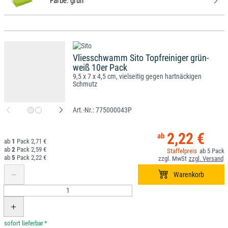
Farbe:
grün
Vliesschwamm Sito Topfreiniger grün-
weiß 10er Pack
9,5 x 7 x 4,5 cm, vielseitig gegen hartnäckigen
Schmutz
775000043P
2,22 €
1
2,71 €
2
2,59 €
5
5
2,22 €
*