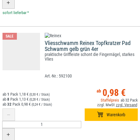
*
SALE
Vliesschwamm Reinex Topfkratzer Pad
Schwamm gelb grün 4er
praktische Griffleiste schont die Fingernägel, starkes
Vlies
592100
0,98 €
1
1,18 €
(0,30 € / Stück)
8
1,13 €
(0,28 € / Stück)
32
32
0,98 €
(0,24 € / Stück)