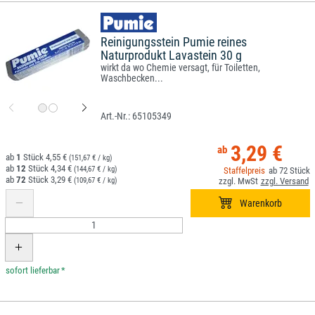
Reinigungsstein Pumie reines
Naturprodukt Lavastein 30 g
wirkt da wo Chemie versagt, für Toiletten,
Waschbecken...
65105349
3,29 €
1
4,55 €
(151,67 € / kg)
12
4,34 €
(144,67 € / kg)
72
72
3,29 €
(109,67 € / kg)
*