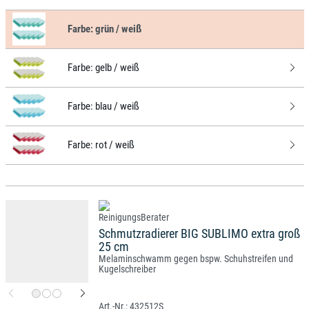
Farbe:
grün / weiß
Farbe:
gelb / weiß
Farbe:
blau / weiß
Farbe:
rot / weiß
Schmutzradierer BIG SUBLIMO extra groß
25 cm
Melaminschwamm gegen bspw. Schuhstreifen und
Kugelschreiber
432512S