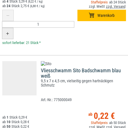
4
3,29 €
(8,22 € / kg)
24
24
2,75 €
(6,88 € / kg)
*
Vliesschwamm Sito Badschwamm blau
weiß
9,5 x 7 x 4,5 cm, vielseitig gegen hartnäckigen
Schmutz
775000049
0,22 €
1
0,29 €
10
0,28 €
50
50
0,22 €