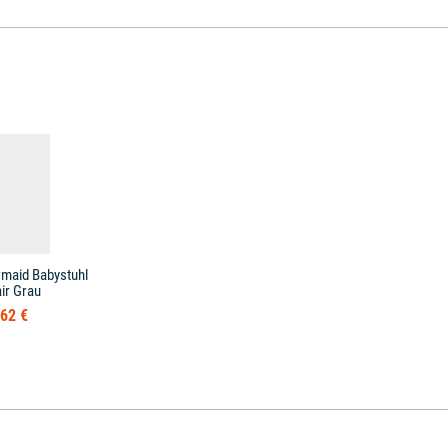
rmaid Babystuhl
ir Grau
62 €