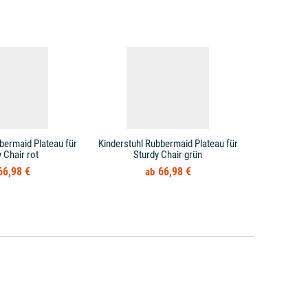
bermaid Plateau für
Kinderstuhl Rubbermaid Plateau für
Kinderstuhl
 Chair rot
Sturdy Chair grün
Sturd
66,98 €
66,98 €