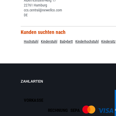
Albert-Einstein-Ring 17
22761 Hamburg
ccs.central@newellco.com
DE
Kunden suchten nach
Hochstuhl
Kinderstuhl
Babybett
Kinderhochstuhl
Kindersitz
ZAHLARTEN
VORKASSE
RECHNUNG
SEPA