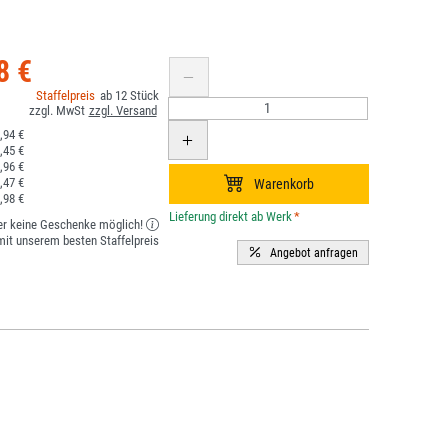
8 €
12
,94 €
,45 €
,96 €
,47 €
,98 €
*
er keine Geschenke möglich!
it unserem besten Staffelpreis