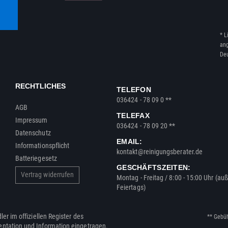
* L
ang
Deu
RECHTLICHES
TELEFON
036424 - 78 09 0 **
AGB
TELEFAX
Impressum
036424 - 78 09 20 **
Datenschutz
EMAIL:
Informationspflicht
kontakt@reinigungsberater.de
Batteriegesetz
GESCHÄFTSZEITEN:
Vertrag widerrufen
Montag - Freitag / 8:00 - 15:00 Uhr (au
Feiertags)
ler im offiziellen Register des
** Gebü
entation und Information eingetragen.