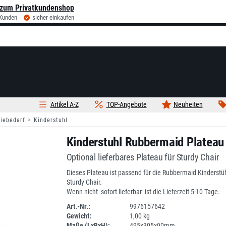
zum Privatkundenshop
 Kunden
sicher einkaufen
Artikel A-Z
TOP-Angebote
Neuheiten
iebedarf
Kinderstuhl
Kinderstuhl Rubbermaid Plateau 
Optional lieferbares Plateau für Sturdy Chair
Dieses Plateau ist passend für die Rubbermaid Kinderstü
Sturdy Chair.
Wenn nicht -sofort lieferbar- ist die Lieferzeit 5-10 Tage.
Art.-Nr.:
9976157642
Gewicht:
1,00 kg
DV
Maße (LxBxH):
495x305x90mm