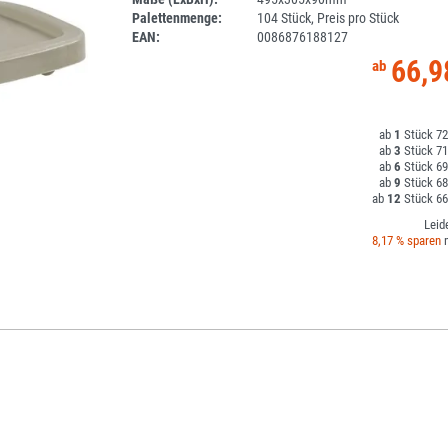
Palettenmenge:
104 Stück, Preis pro Stück
EAN:
0086876188127
66,9
1
72
3
71
6
69
9
68
12
66
Leid
8,17 % sparen
m