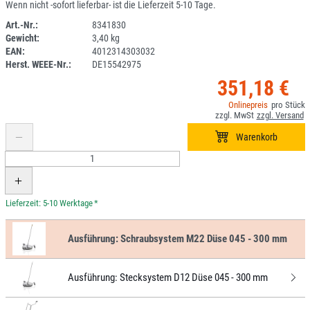
Wenn nicht -sofort lieferbar- ist die Lieferzeit 5-10 Tage.
Art.-Nr.:
8341830
Gewicht:
3,40 kg
1ANEU
EAN:
4012314303032
Herst. WEEE-Nr.:
DE15542975
351,18 €
*
Ausführung:
Schraubsystem M22 Düse 045 - 300 mm
Ausführung:
Stecksystem D12 Düse 045 - 300 mm