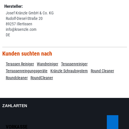
Hersteller:
Josef Kränzle GmbH & Co. KG
Rudolf-Diesel-Straße 20
89257 Illertissen
info@kraenzle.com
DE
Kunden suchten nach
Terassen Reiniger
Wandreiniger
Terassenreiniger
Terrassenreingungsgeräte
Kränzle Schraubsystem
Round Cleaner
Roundcleaner
RoundCleaner
ZAHLARTEN
VORKASSE