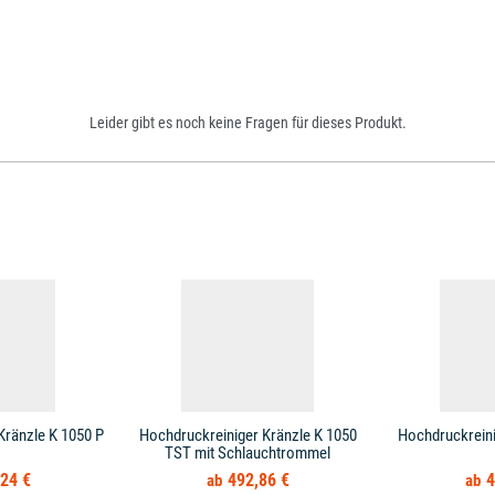
Leider gibt es noch keine Fragen für dieses Produkt.
Kränzle K 1050 P
Hochdruckreiniger Kränzle K 1050
Hochdruckreini
TST mit Schlauchtrommel
24 €
492,86 €
4