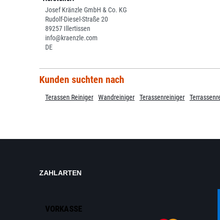
Josef Kränzle GmbH & Co. KG
Rudolf-Diesel-Straße 20
89257 Illertissen
info@kraenzle.com
DE
Kunden suchten nach
Terassen Reiniger
Wandreiniger
Terassenreiniger
Terrassenr
ZAHLARTEN
VORKASSE