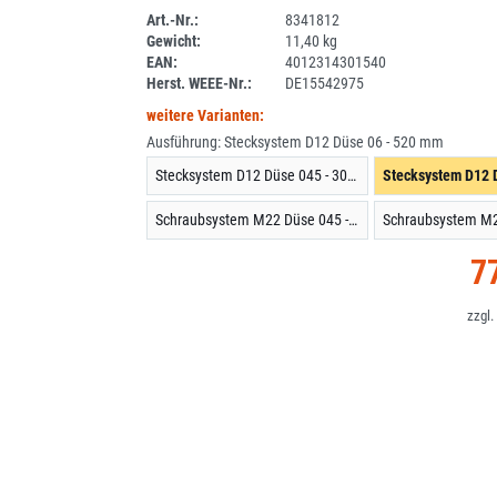
Art.-Nr.:
8341812
Gewicht:
11,40 kg
1ANEU
EAN:
4012314301540
Herst. WEEE-Nr.:
DE15542975
weitere Varianten:
Ausführung:
Stecksystem D12 Düse 06 - 520 mm
Stecksystem D12 Düse 045 - 300 mm
Schraubsystem M22 Düse 045 - 300 mm
7