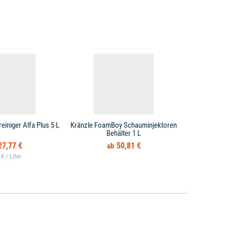
iniger Alfa Plus 5 L
Kränzle FoamBoy Schauminjektoren
Kränzle Scha
Behälter 1 L
27,77 €
50,81 €
 € /