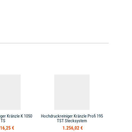
ger Kränzle K 1050
Hochdruckreiniger Kränzle Profi 195
Hochdruckre
TS
TST Stecksystem
16,25 €
1.256,02 €