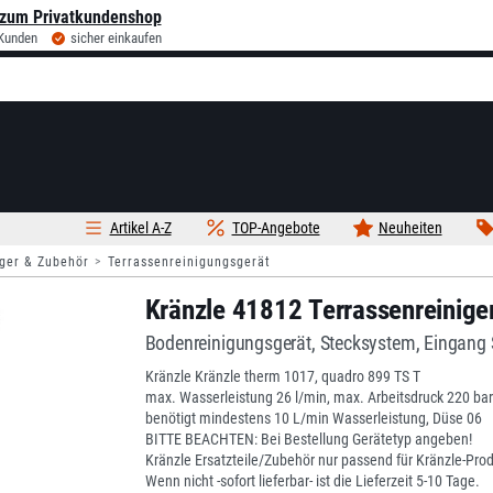
zum Privatkundenshop
 Kunden
sicher einkaufen
Artikel A-Z
TOP-Angebote
Neuheiten
ger & Zubehör
Terrassenreinigungsgerät
Kränzle 41812 Terrassenreinige
Bodenreinigungsgerät, Stecksystem, Eingang 
Kränzle Kränzle therm 1017, quadro 899 TS T
max. Wasserleistung 26 l/min, max. Arbeitsdruck 220 bar
benötigt mindestens 10 L/min Wasserleistung, Düse 06
BITTE BEACHTEN: Bei Bestellung Gerätetyp angeben!
Kränzle Ersatzteile/Zubehör nur passend für Kränzle-Pro
Wenn nicht -sofort lieferbar- ist die Lieferzeit 5-10 Tage.