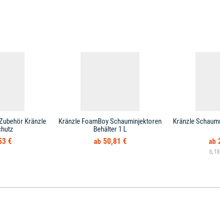
Zubehör Kränzle
Kränzle FoamBoy Schauminjektoren
Kränzle Schaumre
chutz
Behälter 1 L
53 €
50,81 €
6,18