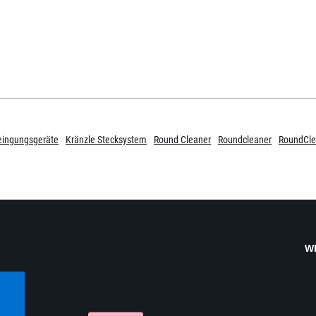
eingungsgeräte
Kränzle Stecksystem
Round Cleaner
Roundcleaner
RoundCle
W