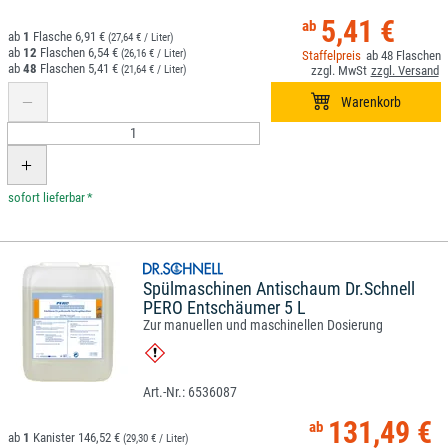
5,41 €
1
6,91 €
(27,64 € / Liter)
12
6,54 €
(26,16 € / Liter)
48
48
5,41 €
(21,64 € / Liter)
*
Spülmaschinen Antischaum Dr.Schnell
PERO Entschäumer 5 L
Zur manuellen und maschinellen Dosierung
6536087
131,49 €
1
146,52 €
(29,30 € / Liter)