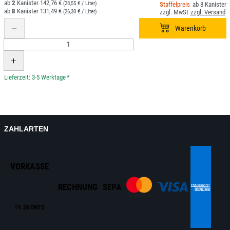
2
142,76 €
(28,55 € / Liter)
8
8
131,49 €
(26,30 € / Liter)
*
ZAHLARTEN
VORKASSE
RECHNUNG
SEPA
1% SKONTO