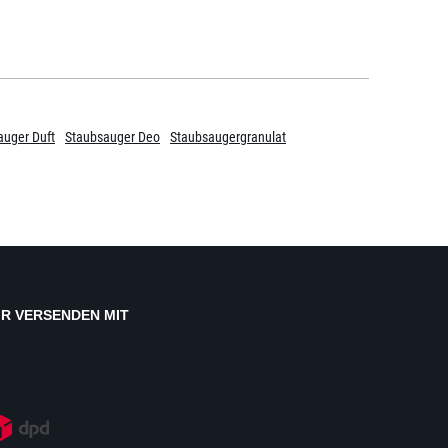
auger Duft
Staubsauger Deo
Staubsaugergranulat
IR VERSENDEN MIT