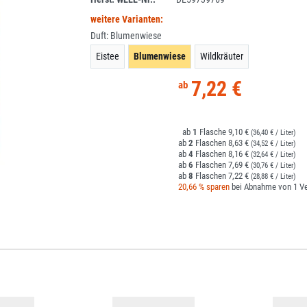
weitere Varianten:
Duft:
Blumenwiese
Eistee
Blumenwiese
Wildkräuter
7,22 €
1
9,10 €
(36,40 € / Liter)
2
8,63 €
(34,52 € / Liter)
4
8,16 €
(32,64 € / Liter)
6
7,69 €
(30,76 € / Liter)
8
7,22 €
(28,88 € / Liter)
20,66 % sparen
bei Abnahme von 1 Ve