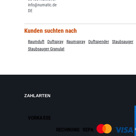
info@numatic.de
DE
Kunden suchten nach
Raumduft
Duftspray
Raumspray
Duftspender
Staubsauger
Staubsauger Granulat
ZAHLARTEN
VORKASSE
RECHNUNG
SEPA