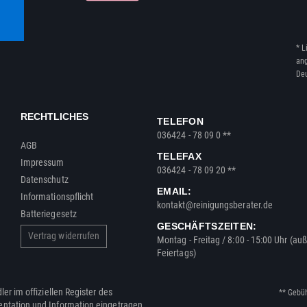
* L
ang
Deu
RECHTLICHES
TELEFON
036424 - 78 09 0 **
AGB
TELEFAX
Impressum
036424 - 78 09 20 **
Datenschutz
EMAIL:
Informationspflicht
kontakt@reinigungsberater.de
Batteriegesetz
GESCHÄFTSZEITEN:
Vertrag widerrufen
Montag - Freitag / 8:00 - 15:00 Uhr (au
Feiertags)
ler im offiziellen Register des
** Gebü
entation und Information eingetragen.