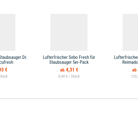
 Staubsauger Dr.
Lufterfrischer Sebo Fresh für
Lufterfrische
cufresh
Staubsauger 5er-Pack
Reimado
93 €
4,31 €
0,94 € /
123,