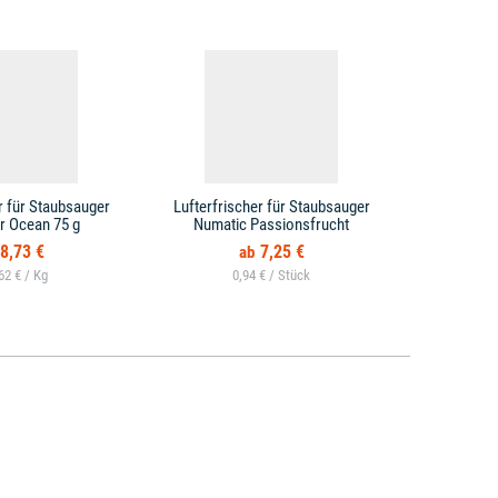
r für Staubsauger
Lufterfrischer für Staubsauger
Lufterfrisch
r Ocean 75 g
Numatic Passionsfrucht
Tapi
8,73 €
7,25 €
62 € /
0,94 € /