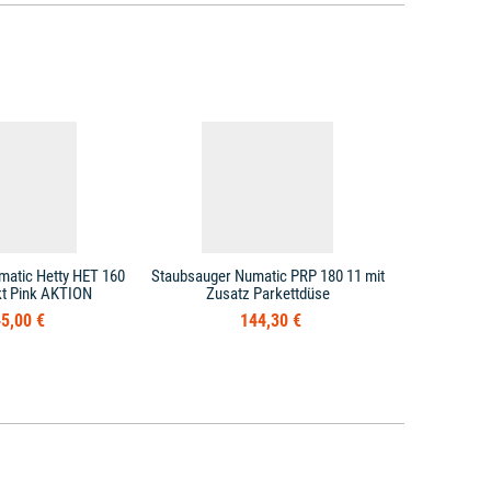
matic Hetty HET 160
Staubsauger Numatic PRP 180 11 mit
Staubsauge
t Pink AKTION
Zusatz Parkettdüse
PRP 180 
5,00 €
144,30 €