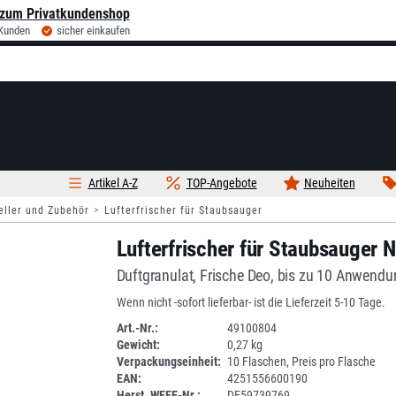
zum Privatkundenshop
 Kunden
sicher einkaufen
Artikel A-Z
TOP-Angebote
Neuheiten
eller und Zubehör
Lufterfrischer für Staubsauger
Lufterfrischer für Staubsauger
Duftgranulat, Frische Deo, bis zu 10 Anwend
Wenn nicht -sofort lieferbar- ist die Lieferzeit 5-10 Tage.
Art.-Nr.:
49100804
Gewicht:
0,27 kg
1E085R-24
Verpackungseinheit:
10 Flaschen, Preis pro Flasche
EAN:
4251556600190
Herst. WEEE-Nr.:
DE59739769